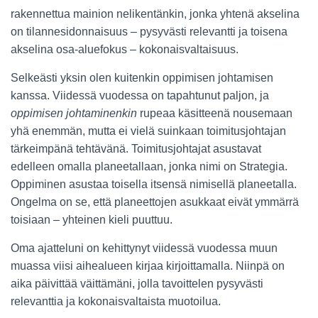
rakennettua mainion nelikentänkin, jonka yhtenä akselina
on tilannesidonnaisuus – pysyvästi relevantti ja toisena
akselina osa-aluefokus – kokonaisvaltaisuus.
Selkeästi yksin olen kuitenkin oppimisen johtamisen
kanssa. Viidessä vuodessa on tapahtunut paljon, ja
oppimisen johtaminenkin
rupeaa käsitteenä nousemaan
yhä enemmän, mutta ei vielä suinkaan toimitusjohtajan
tärkeimpänä tehtävänä. Toimitusjohtajat asustavat
edelleen omalla planeetallaan, jonka nimi on Strategia.
Oppiminen asustaa toisella itsensä nimisellä planeetalla.
Ongelma on se, että planeettojen asukkaat eivät ymmärrä
toisiaan – yhteinen kieli puuttuu.
Oma ajatteluni on kehittynyt viidessä vuodessa muun
muassa viisi aihealueen kirjaa kirjoittamalla. Niinpä on
aika päivittää väittämäni, jolla tavoittelen pysyvästi
relevanttia ja kokonaisvaltaista muotoilua.