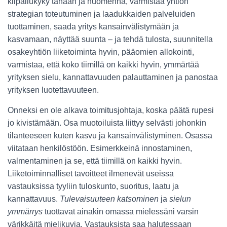
kilpailukyky tänään ja huomenna, varmistaa yhtiön
strategian toteutuminen ja laadukkaiden palveluiden
tuottaminen, saada yritys kansainvälistymään ja
kasvamaan, näyttää suunta – ja tehdä tulosta, suunnitella
osakeyhtiön liiketoiminta hyvin, pääomien allokointi,
varmistaa, että koko tiimillä on kaikki hyvin, ymmärtää
yrityksen sielu, kannattavuuden palauttaminen ja panostaa
yrityksen luotettavuuteen.
Onneksi en ole alkava toimitusjohtaja, koska päätä rupesi
jo kivistämään. Osa muotoiluista liittyy selvästi johonkin
tilanteeseen kuten kasvu ja kansainvälistyminen. Osassa
viitataan henkilöstöön. Esimerkkeinä innostaminen,
valmentaminen ja se, että tiimillä on kaikki hyvin.
Liiketoiminnalliset tavoitteet ilmenevät useissa
vastauksissa tyyliin tuloskunto, suoritus, laatu ja
kannattavuus.
Tulevaisuuteen katsominen
ja
sielun
ymmärrys
tuottavat ainakin omassa mielessäni varsin
värikkäitä mielikuvia. Vastauksista saa halutessaan