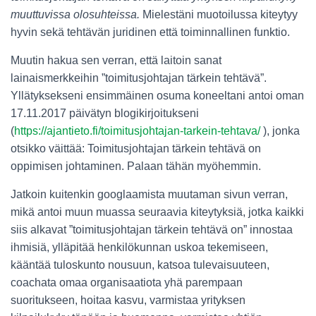
muuttuvissa olosuhteissa.
Mielestäni muotoilussa kiteytyy
hyvin sekä tehtävän juridinen että toiminnallinen funktio.
Muutin hakua sen verran, että laitoin sanat
lainaismerkkeihin ”toimitusjohtajan tärkein tehtävä”.
Yllätyksekseni ensimmäinen osuma koneeltani antoi oman
17.11.2017 päivätyn blogikirjoitukseni
(
https://ajantieto.fi/toimitusjohtajan-tarkein-tehtava/
), jonka
otsikko väittää: Toimitusjohtajan tärkein tehtävä on
oppimisen johtaminen. Palaan tähän myöhemmin.
Jatkoin kuitenkin googlaamista muutaman sivun verran,
mikä antoi muun muassa seuraavia kiteytyksiä, jotka kaikki
siis alkavat ”toimitusjohtajan tärkein tehtävä on” innostaa
ihmisiä, ylläpitää henkilökunnan uskoa tekemiseen,
kääntää tuloskunto nousuun, katsoa tulevaisuuteen,
coachata omaa organisaatiota yhä parempaan
suoritukseen, hoitaa kasvu, varmistaa yrityksen