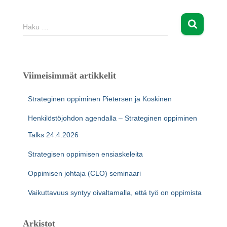
H
Haku …
a
k
u
:
Viimeisimmät artikkelit
Strateginen oppiminen Pietersen ja Koskinen
Henkilöstöjohdon agendalla – Strateginen oppiminen
Talks 24.4.2026
Strategisen oppimisen ensiaskeleita
Oppimisen johtaja (CLO) seminaari
Vaikuttavuus syntyy oivaltamalla, että työ on oppimista
Arkistot