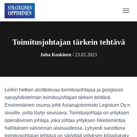
N
A
V
I
G
Toimitusjohtajan tärkein tehtävä
O
I
Juha Koskinen
/
23.02.2023
N
T
I
P
Ä
Ä
Leikin hetken aloittelevaa toimitusjohtajaa ja googlasin
L
L
sanayhdistelmän
toimitusjohtajan tärkein tehtävä
.
E
Ensimmäinen osuma johti Asianajotoimisto Legistum Oy:n
/
sivuille, joilta löytyi seuraava: Toimitusjohtaja on yrityksen
P
O
operatiivinen johtaja, joka johtaa yrityksen liiketoimintaa
I
hallituksen valvonnan alaisuudessa. Lyhyesti sanottuna
S
toimitusjohtajan tehtävä on
säilyttää yrityksen kilpailukyky