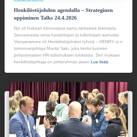
AJANKOHTAISTA
Henkilöstöjohdon agendalla – Strateginen
oppiminen Talks 24.4.2026
Nyt oli huikean kiinnostava aamu tärkeästä teemasta.
Seuraavassa omia havaintojani ja tulkintojani aamusta.
Vieraanamme oli Henkilöstöjohdon ryhmä – HENRY ry:n
toiminnanjohtaja Marita Salo, joka kertoi tuoreen
pohjoismaisen HR-tutkimuksen tuloksista. Sen mukaan
henkilöstöjohtaja on johtoryhmän jäsen
Lue lisää