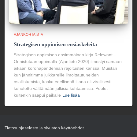
AJANKOHTAISTA
Strategisen oppimisen ensiaskeleita
Strategisen oppimisen ensimmäinen kirja Relewant –
Onnistutaan oppimalla (Ajantieto 2020) ilmestyi samaan
aikaan koronapandemian rajoitusten kanssa. Muistan
kun jännitimme julkkareille ilmoittautuneiden
osallistumista, koska edellisenä iltana oli virallisesti
kehotettu välttämään julkisia kohtaamisia. Puolet
kuitenkin saapui paikalle
Lue lisää
Tietosuojaseloste ja sivuston käyttöehdot