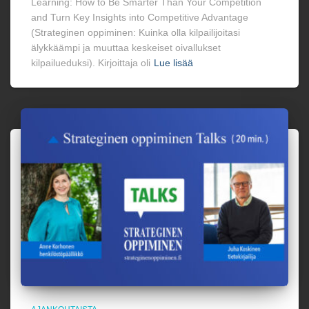
Learning: How to Be Smarter Than Your Competition
and Turn Key Insights into Competitive Advantage
(Strateginen oppiminen: Kuinka olla kilpailijoitasi
älykkäämpi ja muuttaa keskeiset oivallukset
kilpailueduksi). Kirjoittaja oli
Lue lisää