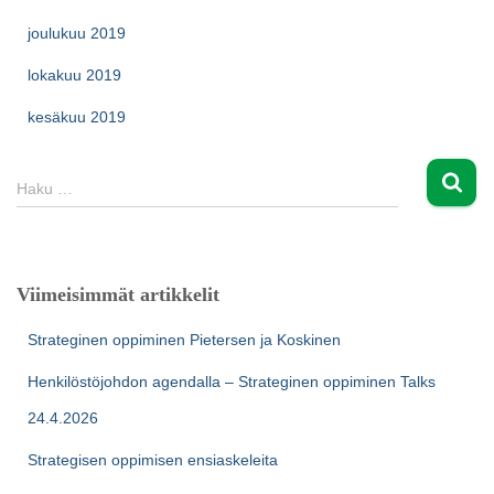
joulukuu 2019
lokakuu 2019
kesäkuu 2019
H
Haku …
a
k
u
:
Viimeisimmät artikkelit
Strateginen oppiminen Pietersen ja Koskinen
Henkilöstöjohdon agendalla – Strateginen oppiminen Talks
24.4.2026
Strategisen oppimisen ensiaskeleita