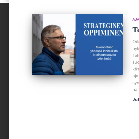
AJ
T
Oik
nyk
Tek
suo
käs
aja
syn
nä
Ju