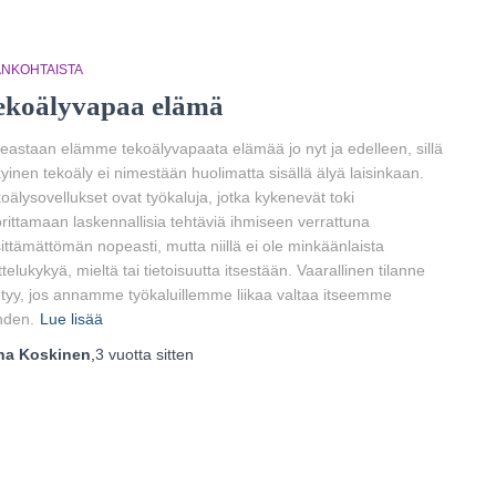
ANKOHTAISTA
ekoälyvapaa elämä
eastaan elämme tekoälyvapaata elämää jo nyt ja edelleen, sillä
yinen tekoäly ei nimestään huolimatta sisällä älyä laisinkaan.
oälysovellukset ovat työkaluja, jotka kykenevät toki
rittamaan laskennallisia tehtäviä ihmiseen verrattuna
ittämättömän nopeasti, mutta niillä ei ole minkäänlaista
ttelukykyä, mieltä tai tietoisuutta itsestään. Vaarallinen tilanne
tyy, jos annamme työkaluillemme liikaa valtaa itseemme
hden.
Lue lisää
ha Koskinen
,
3 vuotta
sitten