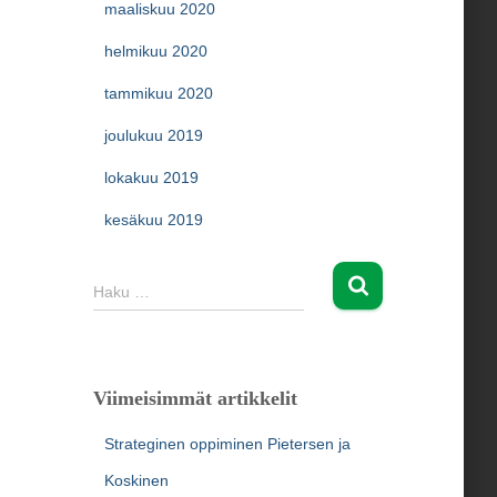
maaliskuu 2020
helmikuu 2020
tammikuu 2020
joulukuu 2019
lokakuu 2019
kesäkuu 2019
H
Haku …
a
k
u
:
Viimeisimmät artikkelit
Strateginen oppiminen Pietersen ja
Koskinen