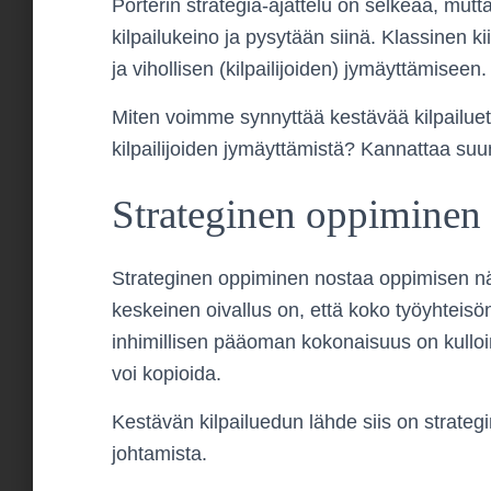
Porterin strategia-ajattelu on selkeää, mutt
kilpailukeino ja pysytään siinä. Klassinen 
ja vihollisen (kilpailijoiden) jymäyttämiseen.
Miten voimme synnyttää kestävää kilpailuet
kilpailijoiden jymäyttämistä? Kannattaa su
Strateginen oppiminen
Strateginen oppiminen nostaa oppimisen n
keskeinen oivallus on, että koko työyhtei
inhimillisen pääoman kokonaisuus on kulloin
voi kopioida.
Kestävän kilpailuedun lähde siis on strateg
johtamista.