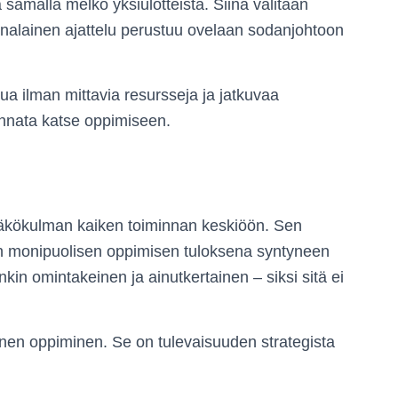
a samalla melko yksiulotteista. Siinä valitaan
kiinalainen ajattelu perustuu ovelaan sodanjohtoon
ua ilman mittavia resursseja ja jatkuvaa
unnata katse oppimiseen.
äkökulman kaiken toiminnan keskiöön. Sen
sön monipuolisen oppimisen tuloksena syntyneen
kin omintakeinen ja ainutkertainen – siksi sitä ei
inen oppiminen. Se on tulevaisuuden strategista