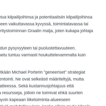
etua
kilpailijoihinsa ja potentiaalisiin kilpailijoihinsa
seen vaikuttavassa kyvyssä, toimintatavassa tai
itystoiminnan Graalin malja, joten kukapa johtaja
edun pysyvyyteen tai puolustettavuuteen.
luetu tuntuu varmasti houkuttelevammalta kuin
pitkään Michael Porterin ”geneeriset” strategiat
ntointi. Ne ovat selkeästi määriteltyjä, mutta
aatteessa. Sekä kustannusjohtajuus että
a resursseja, jolloin ne toimivat ehkä suurten
hyvin kapeaan liiketoiminta-alueeseen