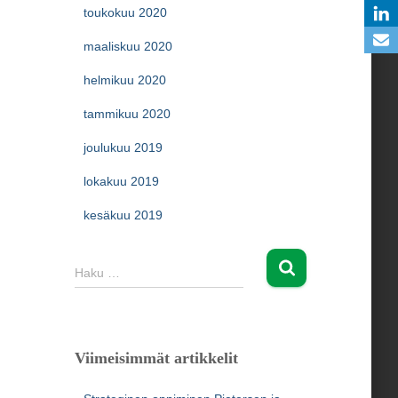
toukokuu 2020
maaliskuu 2020
helmikuu 2020
tammikuu 2020
joulukuu 2019
lokakuu 2019
kesäkuu 2019
H
Haku …
a
k
u
:
Viimeisimmät artikkelit