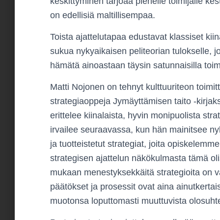
keskittyminen tarjoaa pienelle toimijalle kes
on edellisiä maltillisempaa.
Toista ajattelutapaa edustavat klassiset kii
sukua nykyaikaisen peliteorian tulokselle, jo
hämätä ainoastaan täysin satunnaisilla toimi
Matti Nojonen on tehnyt kulttuuriteon toimi
strategiaoppeja Jymäyttämisen taito -kirja
erittelee kiinalaista, hyvin monipuolista st
irvailee seuraavassa, kun hän mainitsee n
ja tuotteistetut strategiat, joita opiskelem
strategisen ajattelun näkökulmasta tämä ol
mukaan menestyksekkäitä strategioita on vaik
päätökset ja prosessit ovat aina ainutkertaisi
muotonsa loputtomasti muuttuvista olosuhte