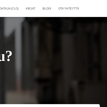
OHTAJA (CLO)
KIRJAT
BLOGI
OTA YHTEYTTÄ
u?