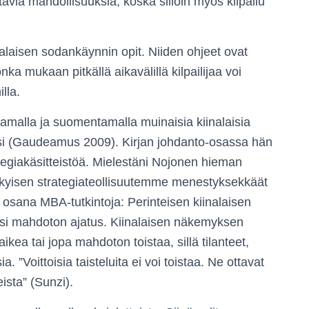
täviä mahdollisuuksia, koska silloin myös kilpailu
nalaisen sodankäynnin opit. Niiden ohjeet ovat
nka mukaan pitkällä aikavälillä kilpailijaa voi
lla.
ttamalla ja suomentamalla muinaisia kiinalaisia
ksi (Gaudeamus 2009). Kirjan johdanto-osassa hän
rategiakäsitteistöä. Mielestäni Nojonen hieman
ykyisen strategiateollisuutemme menestyksekkäät
me osana MBA-tutkintoja: Perinteisen kiinalaisen
isi mahdoton ajatus. Kiinalaisen näkemyksen
ea tai jopa mahdoton toistaa, sillä tilanteet,
a. ”Voittoisia taisteluita ei voi toistaa. Ne ottavat
ista” (Sunzi).