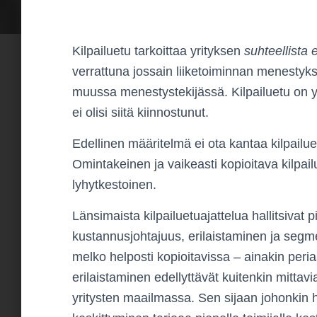
Kilpailuetu tarkoittaa yrityksen
suhteellista 
verrattuna jossain liiketoiminnan menestyk
muussa menestystekijässä. Kilpailuetu on yr
ei olisi siitä kiinnostunut.
Edellinen määritelmä ei ota kantaa kilpailu
Omintakeinen ja vaikeasti kopioitava kilpai
lyhytkestoinen.
Länsimaista kilpailuetuajattelua hallitsivat 
kustannusjohtajuus, erilaistaminen ja segme
melko helposti kopioitavissa – ainakin peri
erilaistaminen edellyttävät kuitenkin mittavi
yritysten maailmassa. Sen sijaan johonkin 