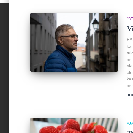
JA
V
HS-
kar
tul
mui
aku
ole
kes
mei
Ju
AJ