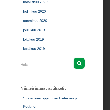
maaliskuu 2020
helmikuu 2020
tammikuu 2020
joulukuu 2019
lokakuu 2019
kesäkuu 2019
H
Haku …
a
k
u
:
Viimeisimmät artikkelit
Strateginen oppiminen Pietersen ja
Koskinen