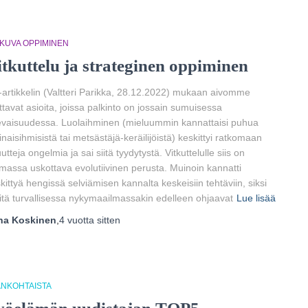
TKUVA OPPIMINEN
itkuttelu ja strateginen oppiminen
artikkelin (Valtteri Parikka, 28.12.2022) mukaan aivomme
ttavat asioita, joissa palkinto on jossain sumuisessa
evaisuudessa. Luolaihminen (mieluummin kannattaisi puhua
naisihmisistä tai metsästäjä-keräilijöistä) keskittyi ratkomaan
utteja ongelmia ja sai siitä tyydytystä. Vitkuttelulle siis on
massa uskottava evolutiivinen perusta. Muinoin kannatti
kittyä hengissä selviämisen kannalta keskeisiin tehtäviin, siksi
tä turvallisessa nykymaailmassakin edelleen ohjaavat
Lue lisää
ha Koskinen
,
4 vuotta
sitten
ANKOHTAISTA