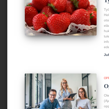
T
Työ
Hel
ots
elä
huk
tul
inf
ede
Ju
OP
O
Ole
(Aj
opp