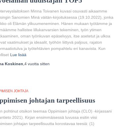
yöelämän uudistajan TOP5
terveyslaitoksen Minna Toivanen kuvasi osuvasti aikaamme
singin Sanomien Minä väitän-kirjoituksessa (19.10.2022), jonka
ikko oli Elämän ylikuumeneminen. Hänen mukaan työtämme ja
määmme hallistee lillukanvarsien tekeminen, työn ytimen
kaaminen, oman työnkuvan epäselvyys, itse asetetut ja ulkoa
evat vaatimukset ja ideaalit, työhön liittyvä paljous, rajaton
ormaatiotulva ja työtehtävien pompahtelu eri kanavista. Kun
lliset
Lue lisää
ha Koskinen
,
4 vuotta
sitten
PIMISEN JOHTAJA
ppimisen johtajan tarpeellisuus
n pohtinut otsikon teemaa Oppimisen johtaja (CLO) -kirjassani
antieto 2021). Kirjan ensimmäisessä luvussa esitin viisi
imisen johtajan tarpeellisuutta korostavaa teesiä: (1)