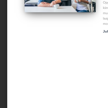
Opp
kii
muu
laa
moo
Ju