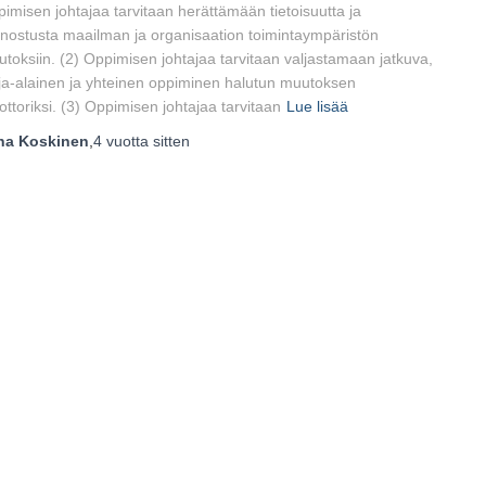
imisen johtajaa tarvitaan herättämään tietoisuutta ja
nnostusta maailman ja organisaation toimintaympäristön
toksiin. (2) Oppimisen johtajaa tarvitaan valjastamaan jatkuva,
ja-alainen ja yhteinen oppiminen halutun muutoksen
ttoriksi. (3) Oppimisen johtajaa tarvitaan
Lue lisää
ha Koskinen
,
4 vuotta
sitten