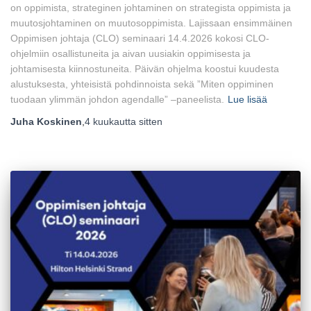
on oppimista, strateginen johtaminen on strategista oppimista ja
muutosjohtaminen on muutosoppimista. Lajissaan ensimmäinen
Oppimisen johtaja (CLO) seminaari 14.4.2026 kokosi CLO-
ohjelmiin osallistuneita ja aivan uusiakin oppimisesta ja
johtamisesta kiinnostuneita. Päivän ohjelma koostui kuudesta
alustuksesta, yhteisistä pohdinnoista sekä ”Miten oppiminen
tuodaan ylimmän johdon agendalle” –paneelista.
Lue lisää
Juha Koskinen
,
4 kuukautta
sitten