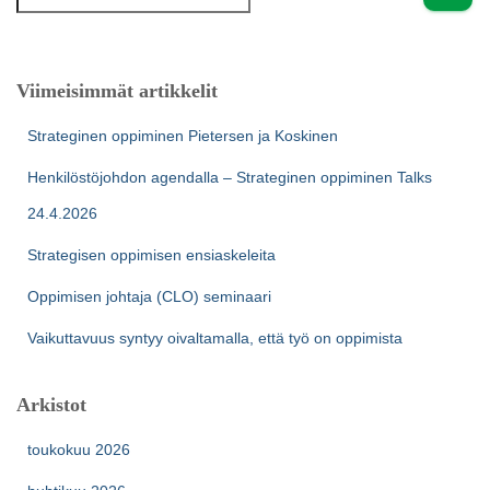
a
k
u
:
Viimeisimmät artikkelit
Strateginen oppiminen Pietersen ja Koskinen
Henkilöstöjohdon agendalla – Strateginen oppiminen Talks
24.4.2026
Strategisen oppimisen ensiaskeleita
Oppimisen johtaja (CLO) seminaari
Vaikuttavuus syntyy oivaltamalla, että työ on oppimista
Arkistot
toukokuu 2026