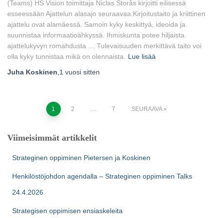
(Teams) HS Vision toimittaja Niclas Storås kirjoitti eilisessä
esseessään Ajattelun alasajo seuraavaa:Kirjoitustaito ja kriittinen
ajattelu ovat alamäessä. Samoin kyky keskittyä, ideoida ja
suunnistaa informaatio­ähkyssä. Ihmiskunta potee hiljaista
ajattelukyvyn romahdusta … Tulevaisuuden merkittävä taito voi
olla kyky tunnistaa mikä on olennaista.
Lue lisää
Juha Koskinen
,
1 vuosi
sitten
Artikkelien
1
2
…
7
SEURAAVA
sivutus
Viimeisimmät artikkelit
Strateginen oppiminen Pietersen ja Koskinen
Henkilöstöjohdon agendalla – Strateginen oppiminen Talks
24.4.2026
Strategisen oppimisen ensiaskeleita