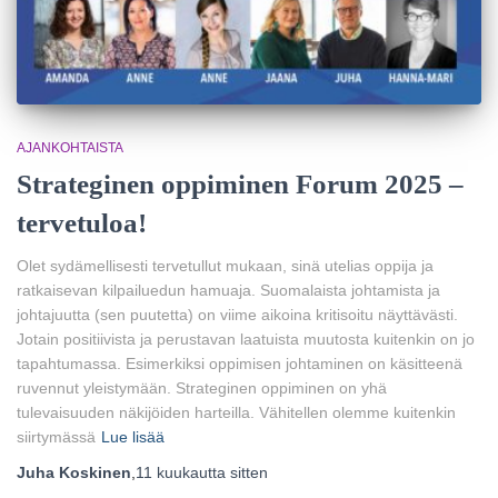
AJANKOHTAISTA
Strateginen oppiminen Forum 2025 –
tervetuloa!
Olet sydämellisesti tervetullut mukaan, sinä utelias oppija ja
ratkaisevan kilpailuedun hamuaja. Suomalaista johtamista ja
johtajuutta (sen puutetta) on viime aikoina kritisoitu näyttävästi.
Jotain positiivista ja perustavan laatuista muutosta kuitenkin on jo
tapahtumassa. Esimerkiksi oppimisen johtaminen on käsitteenä
ruvennut yleistymään. Strateginen oppiminen on yhä
tulevaisuuden näkijöiden harteilla. Vähitellen olemme kuitenkin
siirtymässä
Lue lisää
Juha Koskinen
,
11 kuukautta
sitten