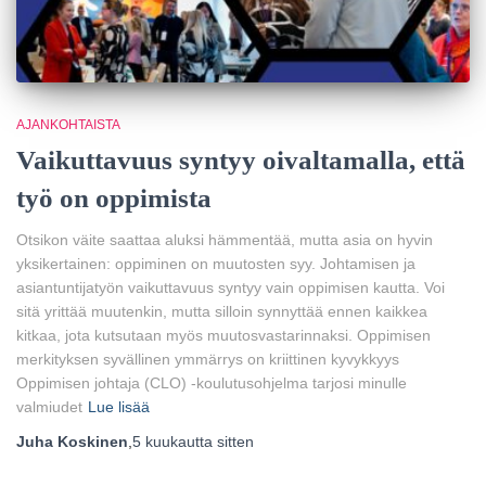
AJANKOHTAISTA
Vaikuttavuus syntyy oivaltamalla, että
työ on oppimista
Otsikon väite saattaa aluksi hämmentää, mutta asia on hyvin
yksikertainen: oppiminen on muutosten syy. Johtamisen ja
asiantuntijatyön vaikuttavuus syntyy vain oppimisen kautta. Voi
sitä yrittää muutenkin, mutta silloin synnyttää ennen kaikkea
kitkaa, jota kutsutaan myös muutosvastarinnaksi. Oppimisen
merkityksen syvällinen ymmärrys on kriittinen kyvykkyys
Oppimisen johtaja (CLO) -koulutusohjelma tarjosi minulle
valmiudet
Lue lisää
Juha Koskinen
,
5 kuukautta
sitten