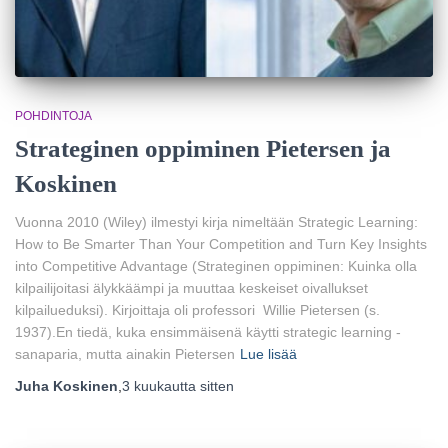
POHDINTOJA
Strateginen oppiminen Pietersen ja
Koskinen
Vuonna 2010 (Wiley) ilmestyi kirja nimeltään Strategic Learning:
How to Be Smarter Than Your Competition and Turn Key Insights
into Competitive Advantage (Strateginen oppiminen: Kuinka olla
kilpailijoitasi älykkäämpi ja muuttaa keskeiset oivallukset
kilpailueduksi). Kirjoittaja oli professori Willie Pietersen (s.
1937).En tiedä, kuka ensimmäisenä käytti strategic learning -
sanaparia, mutta ainakin Pietersen
Lue lisää
Juha Koskinen
,
3 kuukautta
sitten