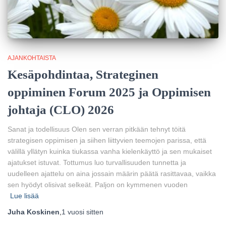
AJANKOHTAISTA
Kesäpohdintaa, Strateginen
oppiminen Forum 2025 ja Oppimisen
johtaja (CLO) 2026
Sanat ja todellisuus Olen sen verran pitkään tehnyt töitä
strategisen oppimisen ja siihen liittyvien teemojen parissa, että
välillä yllätyn kuinka tiukassa vanha kielenkäyttö ja sen mukaiset
ajatukset istuvat. Tottumus luo turvallisuuden tunnetta ja
uudelleen ajattelu on aina jossain määrin päätä rasittavaa, vaikka
sen hyödyt olisivat selkeät. Paljon on kymmenen vuoden
Lue lisää
Juha Koskinen
,
1 vuosi
sitten