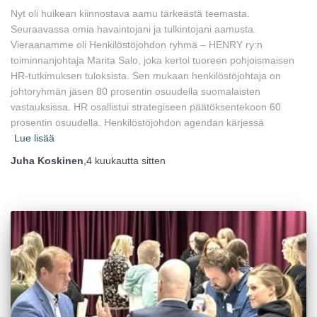
Nyt oli huikean kiinnostava aamu tärkeästä teemasta.
Seuraavassa omia havaintojani ja tulkintojani aamusta.
Vieraanamme oli Henkilöstöjohdon ryhmä – HENRY ry:n
toiminnanjohtaja Marita Salo, joka kertoi tuoreen pohjoismaisen
HR-tutkimuksen tuloksista. Sen mukaan henkilöstöjohtaja on
johtoryhmän jäsen 80 prosentin osuudella suomalaisten
vastauksissa. HR osallistui strategiseen päätöksentekoon 60
prosentin osuudella. Henkilöstöjohdon agendan kärjessä
Lue lisää
Juha Koskinen
,
4 kuukautta
sitten