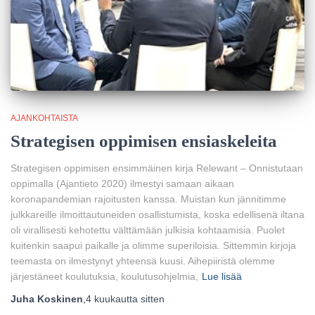
AJANKOHTAISTA
Strategisen oppimisen ensiaskeleita
Strategisen oppimisen ensimmäinen kirja Relewant – Onnistutaan
oppimalla (Ajantieto 2020) ilmestyi samaan aikaan
koronapandemian rajoitusten kanssa. Muistan kun jännitimme
julkkareille ilmoittautuneiden osallistumista, koska edellisenä iltana
oli virallisesti kehotettu välttämään julkisia kohtaamisia. Puolet
kuitenkin saapui paikalle ja olimme superiloisia. Sittemmin kirjoja
teemasta on ilmestynyt yhteensä kuusi. Aihepiiristä olemme
järjestäneet koulutuksia, koulutusohjelmia,
Lue lisää
Juha Koskinen
,
4 kuukautta
sitten