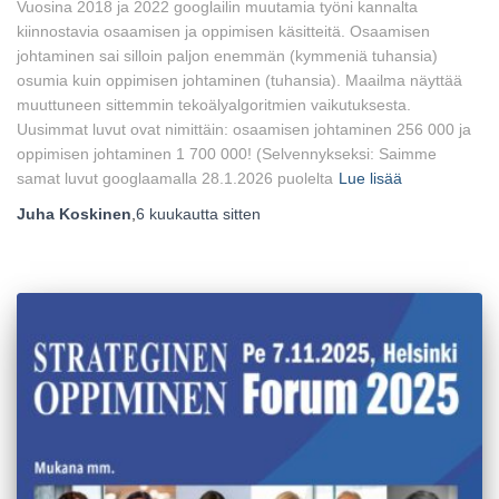
Vuosina 2018 ja 2022 googlailin muutamia työni kannalta
kiinnostavia osaamisen ja oppimisen käsitteitä. Osaamisen
johtaminen sai silloin paljon enemmän (kymmeniä tuhansia)
osumia kuin oppimisen johtaminen (tuhansia). Maailma näyttää
muuttuneen sittemmin tekoälyalgoritmien vaikutuksesta.
Uusimmat luvut ovat nimittäin: osaamisen johtaminen 256 000 ja
oppimisen johtaminen 1 700 000! (Selvennykseksi: Saimme
samat luvut googlaamalla 28.1.2026 puolelta
Lue lisää
Juha Koskinen
,
6 kuukautta
sitten