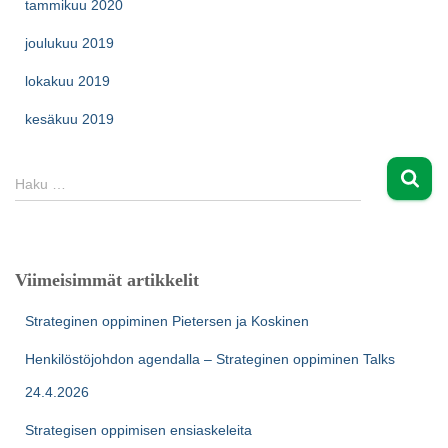
tammikuu 2020
joulukuu 2019
lokakuu 2019
kesäkuu 2019
H
Haku …
a
k
u
:
Viimeisimmät artikkelit
Strateginen oppiminen Pietersen ja Koskinen
Henkilöstöjohdon agendalla – Strateginen oppiminen Talks
24.4.2026
Strategisen oppimisen ensiaskeleita