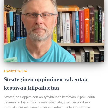
AJANKOHTAISTA
Strateginen oppiminen rakentaa
kestävää kilpailuetua
Strateginen oppiminen on työyhteisön kestävän kilpailuedun
hakemista, löytämistä ja vahvistamista, joten se poikkeaa
perinteisestä yritysten koulutustoiminnasta ja henkilöstön