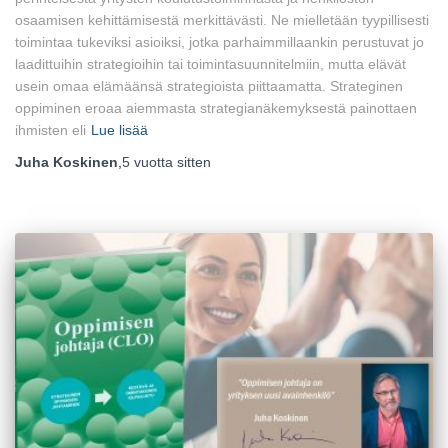
osaamisen kehittämisestä merkittävästi. Ne mielletään tyypillisesti
toimintaa tukeviksi asioiksi, jotka parhaimmillaankin perustuvat jo
laadittuihin strategioihin tai toimintasuunnitelmiin, mutta elävät
usein omaa elämäänsä strategioista piittaamatta. Strateginen
oppiminen eroaa aiemmasta strategianäkemyksestä painottaen
ihmisten eli
Lue lisää
Juha Koskinen
,
5 vuotta
sitten