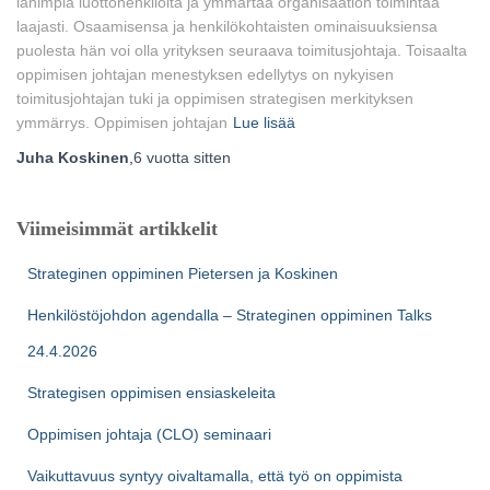
lähimpiä luottohenkilöitä ja ymmärtää organisaation toimintaa
laajasti. Osaamisensa ja henkilökohtaisten ominaisuuksiensa
puolesta hän voi olla yrityksen seuraava toimitusjohtaja. Toisaalta
oppimisen johtajan menestyksen edellytys on nykyisen
toimitusjohtajan tuki ja oppimisen strategisen merkityksen
ymmärrys. Oppimisen johtajan
Lue lisää
Juha Koskinen
,
6 vuotta
sitten
Viimeisimmät artikkelit
Strateginen oppiminen Pietersen ja Koskinen
Henkilöstöjohdon agendalla – Strateginen oppiminen Talks
24.4.2026
Strategisen oppimisen ensiaskeleita
Oppimisen johtaja (CLO) seminaari
Vaikuttavuus syntyy oivaltamalla, että työ on oppimista