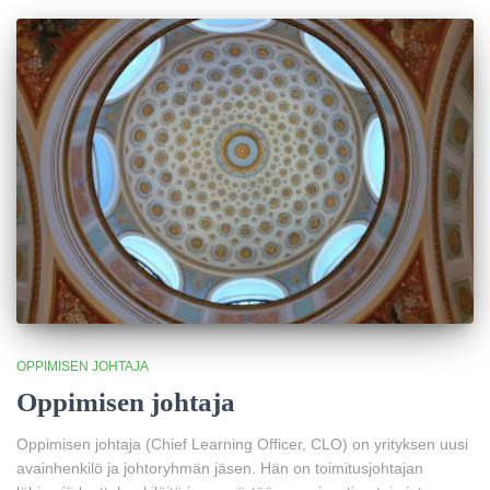
OPPIMISEN JOHTAJA
Oppimisen johtaja
Oppimisen johtaja (Chief Learning Officer, CLO) on yrityksen uusi
avainhenkilö ja johtoryhmän jäsen. Hän on toimitusjohtajan