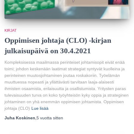
KIRJAT
Oppimisen johtaja (CLO) -kirjan
julkaisupäivä on 30.4.2021
Kompleksisessa maailmassa perinteiset johtamisopit eivät enää
toimi; johdon keskenään laatimat strategiat syntyvät kuolleina ja
perinteinen muutosjohtaminen joutaa roskakoriin. Työelämän
muuttuessa nopeasti ja yllättävästi tarvitaan laaja-alaisesti
ihmisten osaamista, erilaisuutta ja osallistumista. Yritysten paras
tulevaisuuden turva on koko työyhteisön kyky oppia ja strateginen
johtaminen on yhä enemmän oppimisen johtamista. Oppimisen
johtaja (CLO)
Lue lisää
Juha Koskinen
,
5 vuotta
sitten