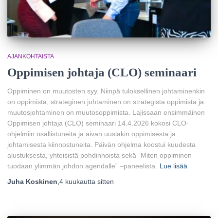
AJANKOHTAISTA
Oppimisen johtaja (CLO) seminaari
Oppiminen on muutosten syy. Niinpä tuloksellinen johtaminenkin
on oppimista, strateginen johtaminen on strategista oppimista ja
muutosjohtaminen on muutosoppimista. Lajissaan ensimmäinen
Oppimisen johtaja (CLO) seminaari 14.4.2026 kokosi CLO-
ohjelmiin osallistuneita ja aivan uusiakin oppimisesta ja
johtamisesta kiinnostuneita. Päivän ohjelma koostui kuudesta
alustuksesta, yhteisistä pohdinnoista sekä ”Miten oppiminen
tuodaan ylimmän johdon agendalle” –paneelista.
Lue lisää
Juha Koskinen
,
4 kuukautta
sitten