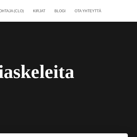
OHTAJA (CLO)
KIRJAT
BLOGI
OTA YHTEYTTÄ
iaskeleita