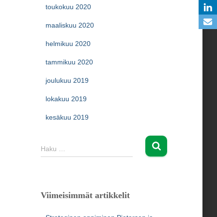
toukokuu 2020
maaliskuu 2020
helmikuu 2020
tammikuu 2020
joulukuu 2019
lokakuu 2019
kesäkuu 2019
H
Haku …
a
k
u
:
Viimeisimmät artikkelit