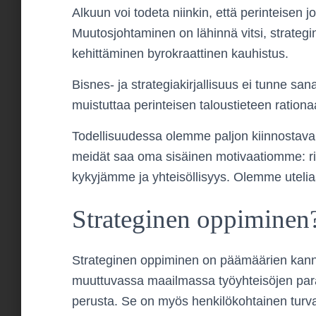
Alkuun voi todeta niinkin, että perinteisen
Muutosjohtaminen on lähinnä vitsi, strateg
kehittäminen byrokraattinen kauhistus.
Bisnes- ja strategiakirjallisuus ei tunne s
muistuttaa perinteisen taloustieteen ratio
Todellisuudessa olemme paljon kiinnostavam
meidät saa oma sisäinen motivaatiomme: ri
kykyjämme ja yhteisöllisyys. Olemme utelias 
Strateginen oppiminen
Strateginen oppiminen on päämäärien kannal
muuttuvassa maailmassa työyhteisöjen para
perusta. Se on myös henkilökohtainen tur