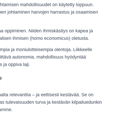
 johtamisen mahdollisuudet on käytetty loppuun.
inen johtaminen harvojen harrastus ja osaamisen
anaa oppiminen. Niiden ihmiskäsitys on kapea ja
naalisen ihmisen (homo economicus) oletusta.
pia ja moniulotteisempia olentoja. Liikkeelle
ittävä autonomia, mahdollisuus hyödyntää
ja oppiva laji.
?
ta relevanttia – ja eettisesti kestävää. Se on
s tulevaisuuden turva ja kestävän kilpailuedunkin
vamme.