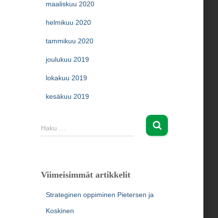
maaliskuu 2020
helmikuu 2020
tammikuu 2020
joulukuu 2019
lokakuu 2019
kesäkuu 2019
H
Haku …
a
k
u
:
Viimeisimmät artikkelit
Strateginen oppiminen Pietersen ja
Koskinen