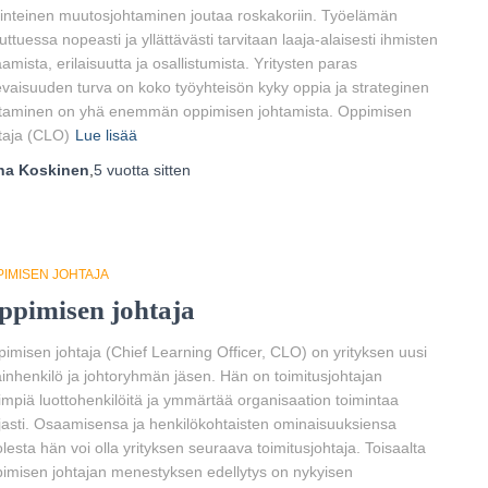
inteinen muutosjohtaminen joutaa roskakoriin. Työelämän
ttuessa nopeasti ja yllättävästi tarvitaan laaja-alaisesti ihmisten
amista, erilaisuutta ja osallistumista. Yritysten paras
evaisuuden turva on koko työyhteisön kyky oppia ja strateginen
taminen on yhä enemmän oppimisen johtamista. Oppimisen
taja (CLO)
Lue lisää
ha Koskinen
,
5 vuotta
sitten
PIMISEN JOHTAJA
ppimisen johtaja
imisen johtaja (Chief Learning Officer, CLO) on yrityksen uusi
inhenkilö ja johtoryhmän jäsen. Hän on toimitusjohtajan
impiä luottohenkilöitä ja ymmärtää organisaation toimintaa
jasti. Osaamisensa ja henkilökohtaisten ominaisuuksiensa
lesta hän voi olla yrityksen seuraava toimitusjohtaja. Toisaalta
imisen johtajan menestyksen edellytys on nykyisen