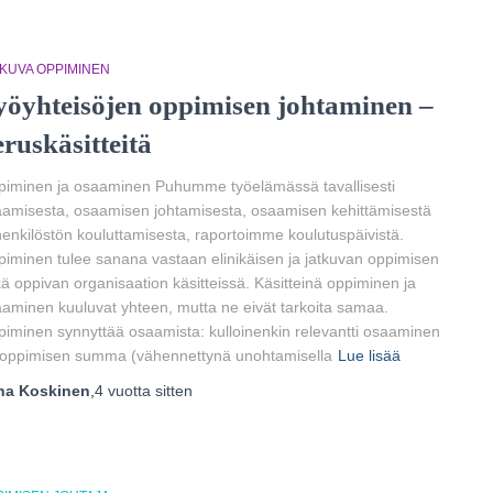
TKUVA OPPIMINEN
yöyhteisöjen oppimisen johtaminen –
eruskäsitteitä
iminen ja osaaminen Puhumme työelämässä tavallisesti
amisesta, osaamisen johtamisesta, osaamisen kehittämisestä
henkilöstön kouluttamisesta, raportoimme koulutuspäivistä.
iminen tulee sanana vastaan elinikäisen ja jatkuvan oppimisen
ä oppivan organisaation käsitteissä. Käsitteinä oppiminen ja
aminen kuuluvat yhteen, mutta ne eivät tarkoita samaa.
iminen synnyttää osaamista: kulloinenkin relevantti osaaminen
 oppimisen summa (vähennettynä unohtamisella
Lue lisää
ha Koskinen
,
4 vuotta
sitten