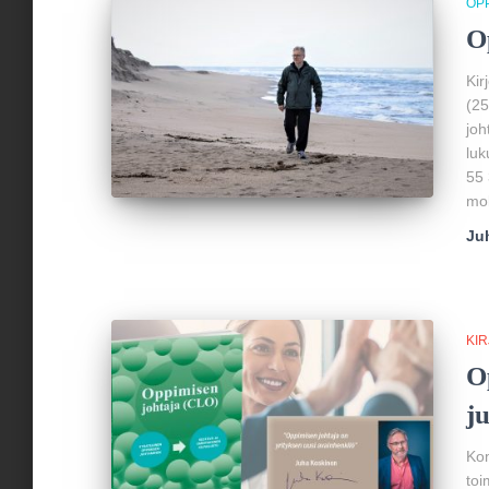
OP
O
Kir
(25
joh
luk
55 
mol
Ju
KIR
O
j
Kom
toi