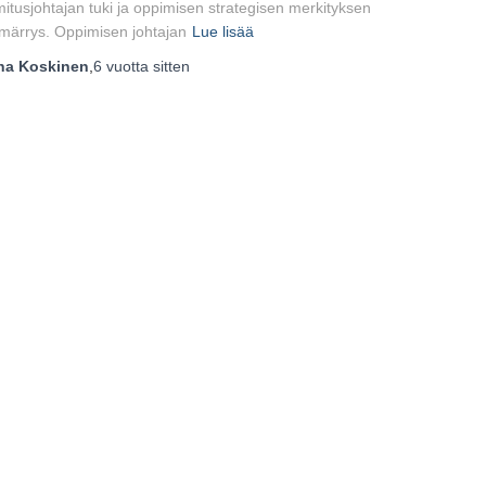
mitusjohtajan tuki ja oppimisen strategisen merkityksen
ärrys. Oppimisen johtajan
Lue lisää
ha Koskinen
,
6 vuotta
sitten