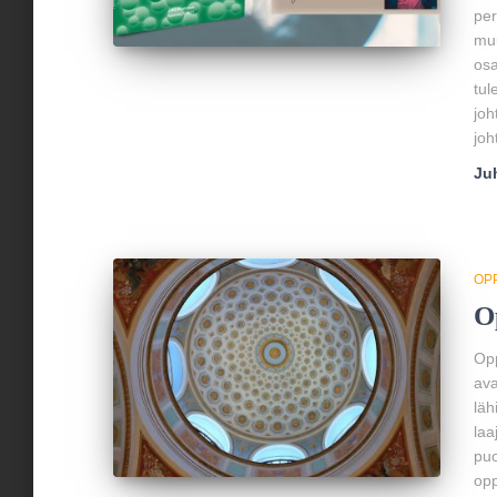
per
muu
osa
tul
joh
joh
Ju
OP
O
Opp
ava
läh
laa
puo
opp