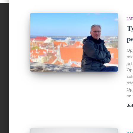
JA
T
p
Opp
osa
ja 
Opp
sek
osa
Opp
on
Ju