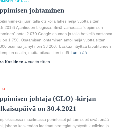
PIMISEN JOHTAJA
ppimisen johtaminen
joitin viimeksi juuri tällä otsikolla lähes neljä vuotta sitten
.5.2018) Ajantiedon blogissa. Siinä vaiheessa ”oppimisen
taminen” antoi 2 070 Google osumaa ja tällä hetkellä vastaava
u on 1 750. Osaamisen johtaminen antoi neljä vuotta sitten
300 osumaa ja nyt noin 38 200. Laskua näyttää tapahtuneen
empien osalta, mutta oikeasti en tiedä
Lue lisää
ha Koskinen
,
4 vuotta
sitten
JAT
ppimisen johtaja (CLO) -kirjan
ulkaisupäivä on 30.4.2021
pleksisessa maailmassa perinteiset johtamisopit eivät enää
mi; johdon keskenään laatimat strategiat syntyvät kuolleina ja