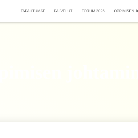
TAPAHTUMAT
PALVELUT
FORUM 2026
OPPIMISEN J
pimisen johtami