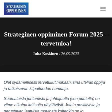
N
A
V
I
G
Strateginen oppiminen Forum 2025 –
O
I
tervetuloa!
N
T
Juha Koskinen
/
26.09.2025
I
P
Ä
Ä
L
L
Olet sydämellisesti tervetullut mukaan, sinä utelias oppija
E
ja ratkaisevan kilpailuedun hamuaja.
/
P
O
Suomalaista johtamista ja johtajuutta (sen puutetta) on
I
viime aikoina kritisoitu näyttävästi. Jotain positiivista ja
S
perustavan laatuista muutosta kuitenkin on jo