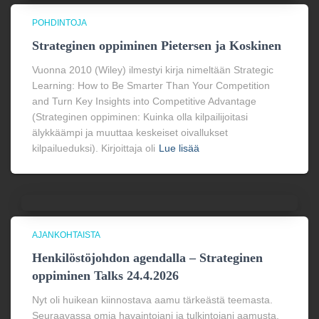
POHDINTOJA
Strateginen oppiminen Pietersen ja Koskinen
Vuonna 2010 (Wiley) ilmestyi kirja nimeltään Strategic
Learning: How to Be Smarter Than Your Competition
and Turn Key Insights into Competitive Advantage
(Strateginen oppiminen: Kuinka olla kilpailijoitasi
älykkäämpi ja muuttaa keskeiset oivallukset
kilpailueduksi). Kirjoittaja oli
Lue lisää
AJANKOHTAISTA
Henkilöstöjohdon agendalla – Strateginen
oppiminen Talks 24.4.2026
Nyt oli huikean kiinnostava aamu tärkeästä teemasta.
Seuraavassa omia havaintojani ja tulkintojani aamusta.