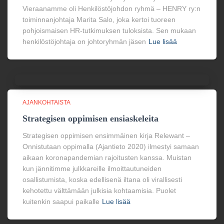
Vieraanamme oli Henkilöstöjohdon ryhmä – HENRY ry:n
toiminnanjohtaja Marita Salo, joka kertoi tuoreen
pohjoismaisen HR-tutkimuksen tuloksista. Sen mukaan
henkilöstöjohtaja on johtoryhmän jäsen
Lue lisää
AJANKOHTAISTA
Strategisen oppimisen ensiaskeleita
Strategisen oppimisen ensimmäinen kirja Relewant –
Onnistutaan oppimalla (Ajantieto 2020) ilmestyi samaan
aikaan koronapandemian rajoitusten kanssa. Muistan
kun jännitimme julkkareille ilmoittautuneiden
osallistumista, koska edellisenä iltana oli virallisesti
kehotettu välttämään julkisia kohtaamisia. Puolet
kuitenkin saapui paikalle
Lue lisää