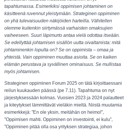
tapahtumassa. Esimerkiksi oppimisen johtaminen on
käsitteenä ruvennut yleistymään. Strateginen oppiminen
on yhä tulevaisuuden näkijöiden harteilla. Vähitellen
olemme kuitenkin siirtymässä varhaisten omaksujien
vaiheeseen. Suuri läpimurto antaa vielä odottaa itseään.
Se edellyttää johtamisen sisällön uutta oivaltamista: mitä
johtaminenkin lopulta on? Se on oppimista – omaa ja
yhteistä. Vain oppiminen muuttaa asioita. Se on kaiken
elämän perustava ja syvällinen ominaisuus. Se mullistaa
myös johtamisen.
Strateginen oppiminen Forum 2025 on tätä kirjoittaessani
reilun kuukauden päässä (pe 7.11). Tapahtuma on nyt
järjestyksessään kolmas. Vuosien 2023 ja 2024 palautteet
ja kiteytykset lämmittävät vieläkin mieltä. Niistä muutamia
esimerkkejä: ”En ole yksin, meitähän on heimo!”,
”Oppimisen mahti. Oppiminen on investointi, ei kulu”,
”Oppiminen pitää olla osa yrityksen strategiaa, johon