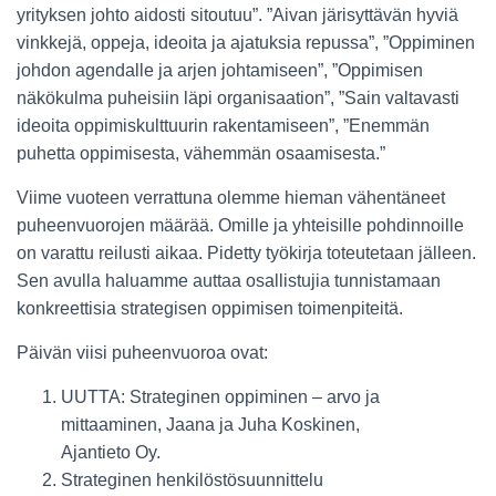
yrityksen johto aidosti sitoutuu”. ”Aivan järisyttävän hyviä
vinkkejä, oppeja, ideoita ja ajatuksia repussa”, ”Oppiminen
johdon agendalle ja arjen johtamiseen”, ”Oppimisen
näkökulma puheisiin läpi organisaation”, ”Sain valtavasti
ideoita oppimiskulttuurin rakentamiseen”, ”Enemmän
puhetta oppimisesta, vähemmän osaamisesta.”
Viime vuoteen verrattuna olemme hieman vähentäneet
puheenvuorojen määrää. Omille ja yhteisille pohdinnoille
on varattu reilusti aikaa. Pidetty työkirja toteutetaan jälleen.
Sen avulla haluamme auttaa osallistujia tunnistamaan
konkreettisia strategisen oppimisen toimenpiteitä.
Päivän viisi puheenvuoroa ovat:
UUTTA: Strateginen oppiminen – arvo ja
mittaaminen, Jaana ja Juha Koskinen,
Ajantieto Oy.
Strateginen henkilöstösuunnittelu