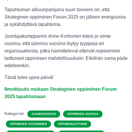
Tapahtuman alkuunpanijana suuri toiveeni on, että
Strateginen oppiminen Forum 2025 on jälleen energisoiva
ja sykähdyttävä tapahtuma.
Juontajakumppanini
Anne Korhonen
totesi jo viime
vuonna, että tulevina vuosina löytyy tyyppejä eri
organisaatioista, jotka harmittelevat etteivät nopeammin
tarttuneet oppimisen mahdollisuuksiin. Eiköhän sama päde
edelleenkin.
Tästä tulee upea päivä!
Ilmoittaudu mukaan Strateginen oppiminen Forum
2025 tapahtumaan
Kategoriat:
AJANKOHTAISTA
OPPIMISEN JOHTAJA
OPPIMISEN JOHTAMINEN
OPPIMISKULTTUURI