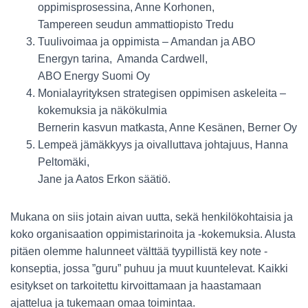
oppimisprosessina, Anne Korhonen,
Tampereen seudun ammattiopisto Tredu
Tuulivoimaa ja oppimista – Amandan ja ABO
Energyn tarina, Amanda Cardwell,
ABO Energy Suomi Oy
Monialayrityksen strategisen oppimisen askeleita –
kokemuksia ja näkökulmia
Bernerin kasvun matkasta, Anne Kesänen, Berner Oy
Lempeä jämäkkyys ja oivalluttava johtajuus, Hanna
Peltomäki,
Jane ja Aatos Erkon säätiö.
Mukana on siis jotain aivan uutta, sekä henkilökohtaisia ja
koko organisaation oppimistarinoita ja -kokemuksia. Alusta
pitäen olemme halunneet välttää tyypillistä key note -
konseptia, jossa ”guru” puhuu ja muut kuuntelevat. Kaikki
esitykset on tarkoitettu kirvoittamaan ja haastamaan
ajattelua ja tukemaan omaa toimintaa.