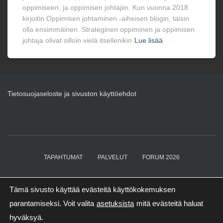
oppimiseen, ja oppimisen johtajiin. Kun vuonna 2018
kirjoitin Oppimisen johtaminen -aiheisen blogin, taisin
olla ensimmäinen. Strateginen oppiminen ja oppimisen
johtaja olivat silloin vielä itsellenikin
Lue lisää
Tietosuojaseloste ja sivuston käyttöehdot
TAPAHTUMAT
PALVELUT
FORUM 2026
OPPIMISEN JOHTAJA (CLO)
KIRJAT
BLOGI
Tämä sivusto käyttää evästeitä käyttökokemuksen
parantamiseksi. Voit valita
asetuksista
mitä evästeitä haluat
OTA YHTEYTTÄ
hyväksyä.