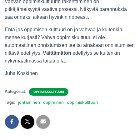
Vahvan oppimiskulttuurin rakentaminen on
pitkäjänteisyyttä vaativa prosessi. Näkyviä parannuksia
saa onneksi aikaan hyvinkin nopeasti.
Entä jos oppimisen kulttuuri on jo vahvaa ja kuitenkin
menee kurjasti? Vahva oppimiskulttuuri ei ole
automaattinen onnistumisen tae tai ainakaan onnistumisen
riittävä edellytys.
Välttämätön
edellytys se kuitenkin
nykymaailmassa taitaa olla.
Juha Koskinen
Kategoriat:
OPPIMISKULTTUURI
Tags:
johtaminen
oppiminen
oppimiskulttuuri