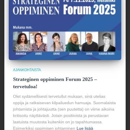
AJANKOHTAISTA
Strateginen oppiminen Forum 2025 –
tervetuloa!
Olet sydämellisesti tervetullut mukaan, sinä utelias
oppija ja ratkaisevan kilpailuedun hamuaja. Suomalaista
johtamista ja johtajuutta (sen puutetta) on viime aikoina
kritisoitu näyttävästi. Jotain positiivista ja perustavan
laatuista muutosta kuitenkin on jo tapahtumassa.
Esimerkiksi oppimisen johtaminen
Lue lisää