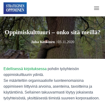
N
A
V
I
G
Oppimiskulttuuri – onko sitä meillä?
O
I
Juha Koskinen
/
03.11.2020
N
T
I
P
Ä
Ä
Edellisessä kirjoituksessa
pohdin työyhteisön
L
L
oppimiskulttuurin ydintä.
E
Se määriteltiin organisaatiolle luonteenomaisina
/
oppimiseen liittyvinä arvoina, asenteina, tavoitteina ja
P
O
käytäntöinä. Sellainen takuuvarmasti löytyy jokaisesta
I
työyhteisöstä, yksittäisestä tiimistä suureen korporaatioon.
S