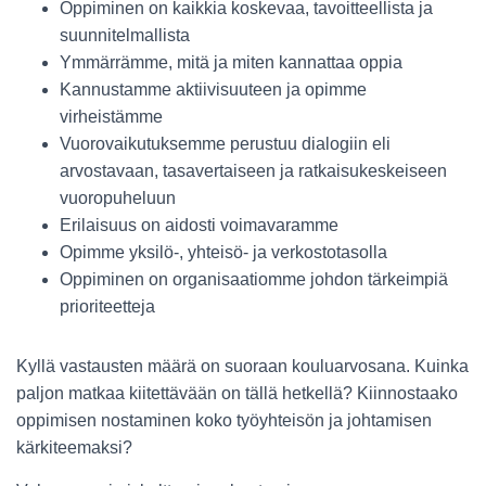
Oppiminen on kaikkia koskevaa, tavoitteellista ja
suunnitelmallista
Ymmärrämme, mitä ja miten kannattaa oppia
Kannustamme aktiivisuuteen ja opimme
virheistämme
Vuorovaikutuksemme perustuu dialogiin eli
arvostavaan, tasavertaiseen ja ratkaisukeskeiseen
vuoropuheluun
Erilaisuus on aidosti voimavaramme
Opimme yksilö-, yhteisö- ja verkostotasolla
Oppiminen on organisaatiomme johdon tärkeimpiä
prioriteetteja
Kyllä vastausten määrä on suoraan kouluarvosana. Kuinka
paljon matkaa kiitettävään on tällä hetkellä? Kiinnostaako
oppimisen nostaminen koko työyhteisön ja johtamisen
kärkiteemaksi?