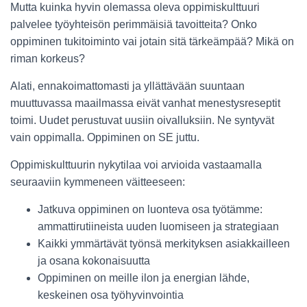
Mutta kuinka hyvin olemassa oleva oppimiskulttuuri
palvelee työyhteisön perimmäisiä tavoitteita? Onko
oppiminen tukitoiminto vai jotain sitä tärkeämpää? Mikä on
riman korkeus?
Alati, ennakoimattomasti ja yllättävään suuntaan
muuttuvassa maailmassa eivät vanhat menestysreseptit
toimi. Uudet perustuvat uusiin oivalluksiin. Ne syntyvät
vain oppimalla. Oppiminen on SE juttu.
Oppimiskulttuurin nykytilaa voi arvioida vastaamalla
seuraaviin kymmeneen väitteeseen:
Jatkuva oppiminen on luonteva osa työtämme:
ammattirutiineista uuden luomiseen ja strategiaan
Kaikki ymmärtävät työnsä merkityksen asiakkailleen
ja osana kokonaisuutta
Oppiminen on meille ilon ja energian lähde,
keskeinen osa työhyvinvointia