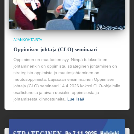
AJANKOHTAISTA
Oppimisen johtaja (CLO) seminaari
Oppiminen on muutosten syy. Niinpä tuloksellinen
johtaminenkin on oppimista, strateginen johtaminen on
strategista oppimista ja muutosjohtaminen on
muutosoppimista. Lajissaan ensimmäinen Oppimisen
johtaja (CLO) seminaari 14.4.2026 kokosi CLO-ohjelmiin
osallistuneita ja aivan uusiakin oppimisesta ja
johtamisesta kiinnostuneita.
Lue lisää