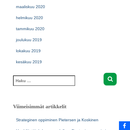
maaliskuu 2020
helmikuu 2020
tammikuu 2020
joulukuu 2019
lokakuu 2019
kesäkuu 2019
H
a
k
u
:
Viimeisimmät artikkelit
Strateginen oppiminen Pietersen ja Koskinen