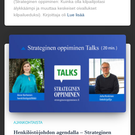
(Strateginen oppiminen: Kuinka olla kilpailijoitasi
älykkäämpi ja muuttaa keskeiset oivallukset
kilpailueduksi). Kirjoittaja oli
Lue lisää
AJANKOHTAISTA
Henkilöstöjohdon agendalla – Strateginen