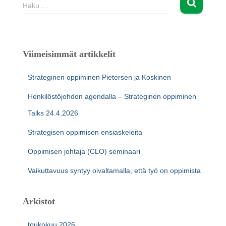
H
Haku …
a
k
u
:
Viimeisimmät artikkelit
Strateginen oppiminen Pietersen ja Koskinen
Henkilöstöjohdon agendalla – Strateginen oppiminen
Talks 24.4.2026
Strategisen oppimisen ensiaskeleita
Oppimisen johtaja (CLO) seminaari
Vaikuttavuus syntyy oivaltamalla, että työ on oppimista
Arkistot
toukokuu 2026