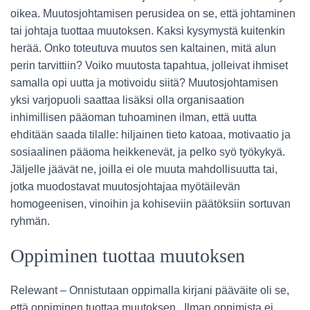
oikea. Muutosjohtamisen perusidea on se, että johtaminen
tai johtaja tuottaa muutoksen. Kaksi kysymystä kuitenkin
herää. Onko toteutuva muutos sen kaltainen, mitä alun
perin tarvittiin? Voiko muutosta tapahtua, jolleivat ihmiset
samalla opi uutta ja motivoidu siitä? Muutosjohtamisen
yksi varjopuoli saattaa lisäksi olla organisaation
inhimillisen pääoman tuhoaminen ilman, että uutta
ehditään saada tilalle: hiljainen tieto katoaa, motivaatio ja
sosiaalinen pääoma heikkenevät, ja pelko syö työkykyä.
Jäljelle jäävät ne, joilla ei ole muuta mahdollisuutta tai,
jotka muodostavat muutosjohtajaa myötäilevän
homogeenisen, vinoihin ja kohiseviin päätöksiin sortuvan
ryhmän.
Oppiminen tuottaa muutoksen
Relewant – Onnistutaan oppimalla kirjani pääväite oli se,
että oppiminen tuottaa muutoksen. Ilman oppimista ei