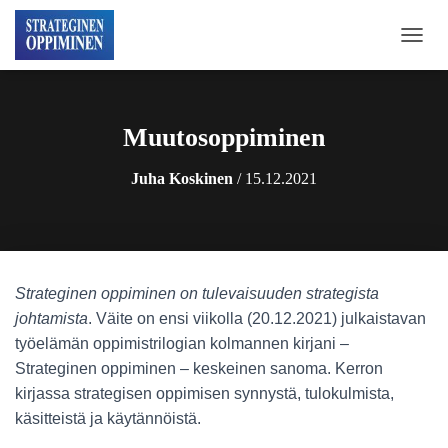
N
A
V
I
G
Muutosoppiminen
O
I
Juha Koskinen
/
15.12.2021
N
T
I
P
Ä
Ä
Strateginen oppiminen on tulevaisuuden strategista
L
L
johtamista
. Väite on ensi viikolla (20.12.2021) julkaistavan
E
työelämän oppimistrilogian kolmannen kirjani –
/
Strateginen oppiminen – keskeinen sanoma. Kerron
P
O
kirjassa strategisen oppimisen synnystä, tulokulmista,
I
käsitteistä ja käytännöistä.
S