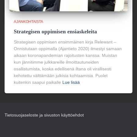
AJANKOHTAISTA
Strategisen oppimisen ensiaskeleita
Strategisen oppimisen ensimmäinen kirja Relewant –
Onnistutaan oppimalla (Ajantieto 2020) ilmestyi samaan
aikaan koronapandemian rajoitusten kanssa. Muistan
kun jännitimme julkkareille ilmoittautuneiden
osallistumista, koska edellisenä iltana oli virallisesti
kehotettu välttämään julkisia kohtaamisia. Puolet
kuitenkin saapui paikalle
Lue lisää
Tietosuojaseloste ja sivuston käyttöehdot