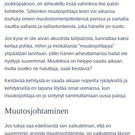
joukkopakoon, on aiheutettu lisää vahinkoa itse palon
kohteelle. Silloinkin muutosjohtaja tosin voi aikansa
touhuta omien muutostoimenpiteidensä parissa ja samalla
nauttia vallasta ja vallantunteesta, joka hänelle on suotu.
Jos kyse ei ole aivan akuutista tulipalosta, kannattaa kaksi
kertaa pohtia, mihin ja minkälaista ”muutosjohtajaa”
ylipäätään tarvitaan, jottei hänen aiheuttamansa haitat ole
hyötyjä suuremmat. Muutoksia on helppo saada aikaan,
mutta ovatko ne haluttuja, saati kestäviä?
Kestävää kehitystä ei saada aikaan nopeilla rykäyksillä ja
kehityksellä on tapana löytää omat uomansa, kun
muutosjohtaja on jo siirtynyt sammuttamaan uusia paloja.
Muutosjohtaminen
Jos lukija saa edellisestä sen vaikutelman, että en
suuremmin arvosta muutosjohtamista, on vaikutelma täysin