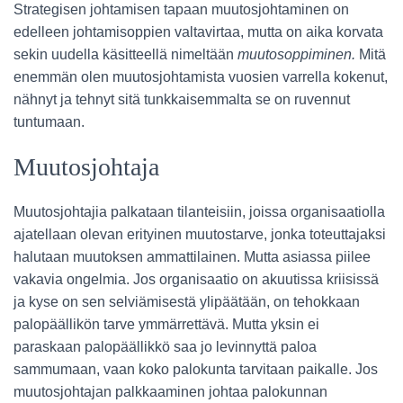
Strategisen johtamisen tapaan muutosjohtaminen on
edelleen johtamisoppien valtavirtaa, mutta on aika korvata
sekin uudella käsitteellä nimeltään
muutosoppiminen.
Mitä
enemmän olen muutosjohtamista vuosien varrella kokenut,
nähnyt ja tehnyt sitä tunkkaisemmalta se on ruvennut
tuntumaan.
Muutosjohtaja
Muutosjohtajia palkataan tilanteisiin, joissa organisaatiolla
ajatellaan olevan erityinen muutostarve, jonka toteuttajaksi
halutaan muutoksen ammattilainen. Mutta asiassa piilee
vakavia ongelmia. Jos organisaatio on akuutissa kriisissä
ja kyse on sen selviämisestä ylipäätään, on tehokkaan
palopäällikön tarve ymmärrettävä. Mutta yksin ei
paraskaan palopäällikkö saa jo levinnyttä paloa
sammumaan, vaan koko palokunta tarvitaan paikalle. Jos
muutosjohtajan palkkaaminen johtaa palokunnan