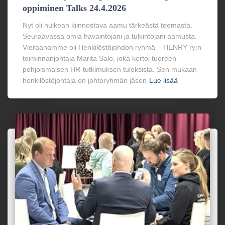
oppiminen Talks 24.4.2026
Nyt oli huikean kiinnostava aamu tärkeästä teemasta.
Seuraavassa omia havaintojani ja tulkintojani aamusta.
Vieraanamme oli Henkilöstöjohdon ryhmä – HENRY ry:n
toiminnanjohtaja Marita Salo, joka kertoi tuoreen
pohjoismaisen HR-tutkimuksen tuloksista. Sen mukaan
henkilöstöjohtaja on johtoryhmän jäsen
Lue lisää