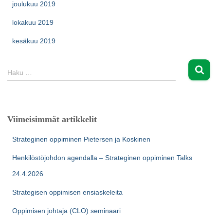
joulukuu 2019
lokakuu 2019
kesäkuu 2019
H
Haku …
a
k
u
:
Viimeisimmät artikkelit
Strateginen oppiminen Pietersen ja Koskinen
Henkilöstöjohdon agendalla – Strateginen oppiminen Talks
24.4.2026
Strategisen oppimisen ensiaskeleita
Oppimisen johtaja (CLO) seminaari