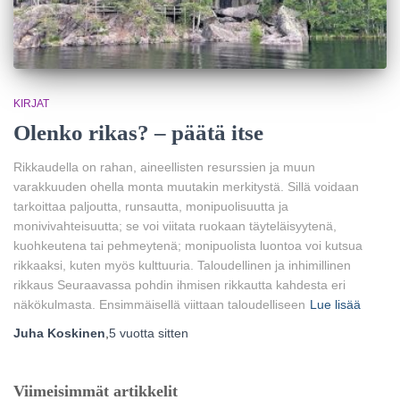
KIRJAT
Olenko rikas? – päätä itse
Rikkaudella on rahan, aineellisten resurssien ja muun
varakkuuden ohella monta muutakin merkitystä. Sillä voidaan
tarkoittaa paljoutta, runsautta, monipuolisuutta ja
monivivahteisuutta; se voi viitata ruokaan täyteläisyytenä,
kuohkeutena tai pehmeytenä; monipuolista luontoa voi kutsua
rikkaaksi, kuten myös kulttuuria. Taloudellinen ja inhimillinen
rikkaus Seuraavassa pohdin ihmisen rikkautta kahdesta eri
näkökulmasta. Ensimmäisellä viittaan taloudelliseen
Lue lisää
Juha Koskinen
,
5 vuotta
sitten
Viimeisimmät artikkelit