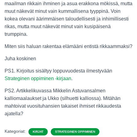
maailman rikkain ihminen ja asua erakkona mökissä, mutta
muut näkevät minut vain kummallisena tyyppinä. Voin
kokea olevani äärimmäisen taloudellisesti ja inhimillisesti
rikas, mutta muut näkevät minut vain kusipäisenä
trumppina.
Miten siis haluan rakentaa elämääni entistä rikkaammaksi?
Juha koskinen
PS1. Kirjoitus sisältyy loppuvuodesta ilmestyvään
Strateginen oppiminen -kirjaan
.
PS2. Artikkelikuvassa Mikkelin Astuvansalmen
kalliomaalaukset ja Ukko (silhuetti kalliossa). Mitähän
mahtoivat vuosituhansien takaiset ihmiset rikkaudesta
ajatella?
Kategoriat:
KIRJAT
STRATEGINEN OPPIMINEN