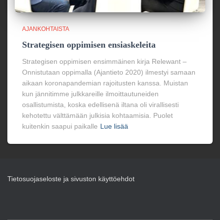
AJANKOHTAISTA
Strategisen oppimisen ensiaskeleita
Strategisen oppimisen ensimmäinen kirja Relewant –
Onnistutaan oppimalla (Ajantieto 2020) ilmestyi samaan
aikaan koronapandemian rajoitusten kanssa. Muistan
kun jännitimme julkkareille ilmoittautuneiden
osallistumista, koska edellisenä iltana oli virallisesti
kehotettu välttämään julkisia kohtaamisia. Puolet
kuitenkin saapui paikalle
Lue lisää
Tietosuojaseloste ja sivuston käyttöehdot