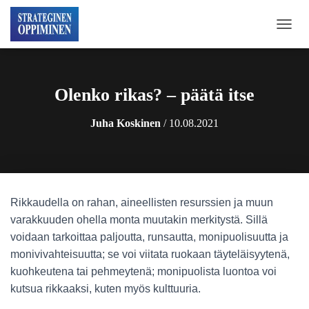
N
A
V
I
G
Olenko rikas? – päätä itse
O
I
Juha Koskinen
/
10.08.2021
N
T
I
P
Ä
Ä
Rikkaudella on rahan, aineellisten resurssien ja muun
L
L
varakkuuden ohella monta muutakin merkitystä. Sillä
E
voidaan tarkoittaa paljoutta, runsautta, monipuolisuutta ja
/
monivivahteisuutta; se voi viitata ruokaan täyteläisyytenä,
P
O
kuohkeutena tai pehmeytenä; monipuolista luontoa voi
I
kutsua rikkaaksi, kuten myös kulttuuria.
S