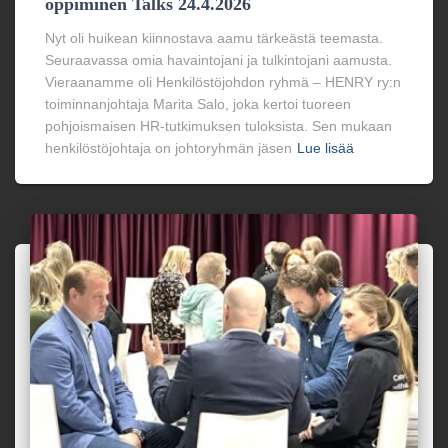
oppiminen Talks 24.4.2026
Nyt oli huikean kiinnostava aamu tärkeästä teemasta.
Seuraavassa omia havaintojani ja tulkintojani aamusta.
Vieraanamme oli Henkilöstöjohdon ryhmä – HENRY ry:n
toiminnanjohtaja Marita Salo, joka kertoi tuoreen
pohjoismaisen HR-tutkimuksen tuloksista. Sen mukaan
henkilöstöjohtaja on johtoryhmän jäsen
Lue lisää