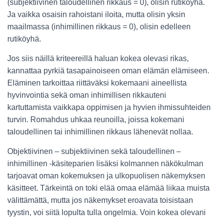
(subjektiivinen taloudellinen rikkaus = 0), olisin rutiköyhä.
Ja vaikka osaisin rahoistani iloita, mutta olisin yksin
maailmassa (inhimillinen rikkaus = 0), olisin edelleen
rutiköyhä.
Jos siis näillä kriteereillä haluan kokea olevasi rikas,
kannattaa pyrkiä tasapainoiseen oman elämän elämiseen.
Eläminen tarkoittaa riittäväksi kokemaani aineellista
hyvinvointia sekä oman inhimillisen rikkauteni
kartuttamista vaikkapa oppimisen ja hyvien ihmissuhteiden
turvin. Romahdus uhkaa reunoilla, joissa kokemani
taloudellinen tai inhimillinen rikkaus lähenevät nollaa.
Objektiivinen – subjektiivinen sekä taloudellinen –
inhimillinen -käsiteparien lisäksi kolmannen näkökulman
tarjoavat oman kokemuksen ja ulkopuolisen näkemyksen
käsitteet. Tärkeintä on toki elää omaa elämää liikaa muista
välittämättä, mutta jos näkemykset eroavata toisistaan
tyystin, voi siitä lopulta tulla ongelmia. Voin kokea olevani