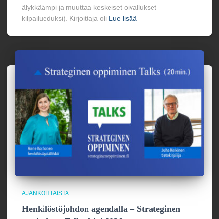
älykkäämpi ja muuttaa keskeiset oivallukset
kilpailueduksi). Kirjoittaja oli
Lue lisää
AJANKOHTAISTA
Henkilöstöjohdon agendalla – Strateginen