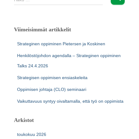
a
k
u
:
Viimeisimmät artikkelit
Strateginen oppiminen Pietersen ja Koskinen
Henkilöstöjohdon agendalla – Strateginen oppiminen
Talks 24.4.2026
Strategisen oppimisen ensiaskeleita
Oppimisen johtaja (CLO) seminaari
Vaikuttavuus syntyy oivaltamalla, että työ on oppimista
Arkistot
toukokuu 2026