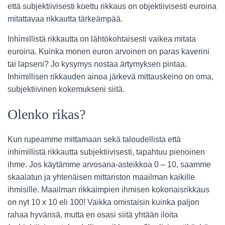
että subjektiivisesti koettu rikkaus on objektiivisesti euroina
mitattavaa rikkautta tärkeämpää.
Inhimillistä rikkautta on lähtökohtaisesti vaikea mitata
euroina. Kuinka monen euron arvoinen on paras kaverini
tai lapseni? Jo kysymys nostaa ärtymyksen pintaa.
Inhimillisen rikkauden ainoa järkevä mittauskeino on oma,
subjektiivinen kokemukseni siitä.
Olenko rikas?
Kun rupeamme mittamaan sekä taloudellista että
inhimillistä rikkautta subjektiivisesti, tapahtuu pienoinen
ihme. Jos käytämme arvosana-asteikkoa 0 – 10, saamme
skaalatun ja yhtenäisen mittariston maailman kaikille
ihmisille. Maailman rikkaimpien ihmisen kokonaisrikkaus
on nyt 10 x 10 eli 100! Vaikka omistaisin kuinka paljon
rahaa hyvänsä, mutta en osasi siitä yhtään iloita