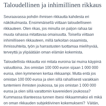
Taloudellinen ja inhimillinen rikkaus
Seuraavassa pohdin ihmisen rikkautta kahdesta eri
näkökulmasta. Ensimmäisellä viittaan taloudelliseen
rikkauteen. Olen rikas, jos minulla on paljon rahaa tai
muuta rahassa mitattavaa omaisuutta. Toisella viittaan
inhimilliseen rikkauteen, millä tarkoitan osaamista,
ihmissuhteita, työn ja harrastusten tuottamaa mielihyvää,
terveyttä ja ylipäätään oman elämän kokemista.
Taloudellista rikkautta voi mitata euroina tai muina käypinä
valuuttoina. Jos omistan 100 000 euron sijaan 1 000 000
euroa, olen kymmenen kertaa rikkaampi. Mutta entä jos
omistan 100 000 euroa ja olen sillä rahallisesti varakkain
tuntemieni ihmisten joukossa, tai jos omistan 1 000 000
euroa ja olen sillä varattomin kavereideni joukossa?
Kummassa tilanteessa tunnen itsesi rikkaammaksi eli mikä
on oman rikkauden subjektiivinen kokemukseni? Väitän,