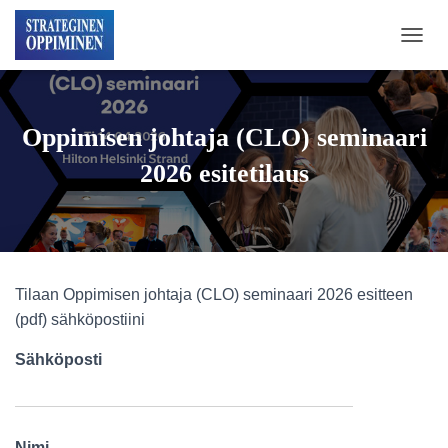
N
A
V
I
G
Oppimisen johtaja (CLO) seminaari
O
I
2026 esitetilaus
N
T
I
P
Ä
Ä
Tilaan Oppimisen johtaja (CLO) seminaari 2026 esitteen
L
L
(pdf) sähköpostiini
E
/
Sähköposti
P
O
I
S
Nimi