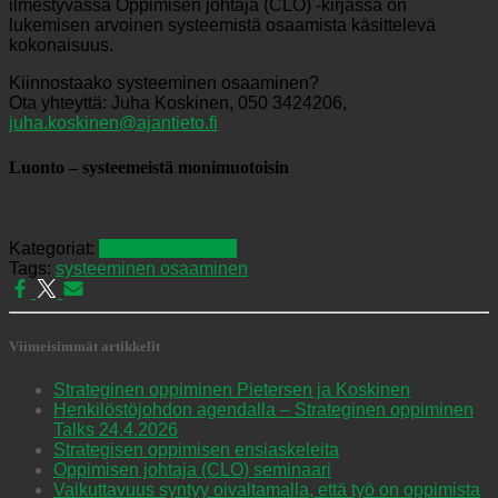
ilmestyvässä Oppimisen johtaja (CLO) -kirjassa on
lukemisen arvoinen systeemistä osaamista käsittelevä
kokonaisuus.
Kiinnostaako systeeminen osaaminen?
Ota yhteyttä: Juha Koskinen, 050 3424206,
juha.koskinen@ajantieto.fi
Luonto – systeemeistä monimuotoisin
Kategoriat:
Relewant palvelu
Tags:
systeeminen osaaminen
Viimeisimmät artikkelit
Strateginen oppiminen Pietersen ja Koskinen
Henkilöstöjohdon agendalla – Strateginen oppiminen
Talks 24.4.2026
Strategisen oppimisen ensiaskeleita
Oppimisen johtaja (CLO) seminaari
Vaikuttavuus syntyy oivaltamalla, että työ on oppimista