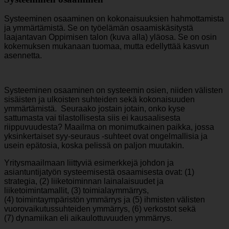
Systeeminen osaaminen on kokonaisuuksien hahmottamista
ja ymmärtämistä. Se on työelämän osaamiskäsitystä
laajantavan Oppimisen talon (kuva alla) yläosa. Se on osin
kokemuksen mukanaan tuomaa, mutta edellyttää kasvun
asennetta.
Systeeminen osaaminen on systeemin osien, niiden välisten
sisäisten ja ulkoisten suhteiden sekä kokonaisuuden
ymmärtämistä. Seuraako jostain jotain, onko kyse
sattumasta vai tilastollisesta siis ei kausaalisesta
riippuvuudesta? Maailma on monimutkainen paikka, jossa
yksinkertaiset syy-seuraus -suhteet ovat ongelmallisia ja
usein epätosia, koska pelissä on paljon muutakin.
Yritysmaailmaan liittyviä esimerkkejä johdon ja
asiantuntijatyön systeemisestä osaamisesta ovat: (1)
strategia, (2) liiketoiminnan lainalaisuudet ja
liiketoimintamallit, (3) toimialaymmärrys,
(4) toimintaympäristön ymmärrys ja (5) ihmisten välisten
vuorovaikutussuhteiden ymmärrys, (6) verkostot sekä
(7) dynamiikan eli aikaulottuvuuden ymmärrys.