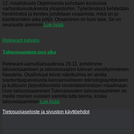
12. maaliskuuta Oppimisesta puhutaan kouluissa
varhaiskasvatuksesta yliopistoihin. Työelämässä kehitetään
henkilöstöä ja kenties johdetaan osaamista, mikä on jo
käsitteenäkin aika pöljä. Osaaminen on kuin tase. Se on
seurausta aiemmin
Lue lisää
Relewant palvelu
Talousosaamisen uusi aika
Relewant-aamutilaisuudessa 29.11. pohdimme
talousosaamisen ja talousosaajien tulevan vuosikymmenen
haasteita. Osallistujat toivat näkökulmia eri aloilta
siantuntijapalveluista kansainväliseen teknologiayritykseen
ja kulttuurin järjestökentältä viestintätoimistojen maailmaan.
Uusi talousosaaminen Tulevaisuuden talousosaaminen on
meille monien vuosien varrelta tuttu teema, koska
talousosaaminen
Lue lisää
Tietosuojaseloste ja sivuston käyttöehdot