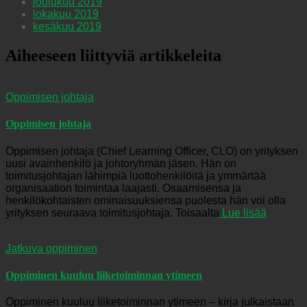
joulukuu 2019
lokakuu 2019
kesäkuu 2019
Aiheeseen liittyviä artikkeleita
Oppimisen johtaja
Oppimisen johtaja
Oppimisen johtaja (Chief Learning Officer, CLO) on yrityksen
uusi avainhenkilö ja johtoryhmän jäsen. Hän on
toimitusjohtajan lähimpiä luottohenkilöitä ja ymmärtää
organisaation toimintaa laajasti. Osaamisensa ja
henkilökohtaisten ominaisuuksiensa puolesta hän voi olla
yrityksen seuraava toimitusjohtaja. Toisaalta
Lue lisää
Jatkuva oppiminen
Oppiminen kuuluu liiketoiminnan ytimeen
Oppiminen kuuluu liiketoiminnan ytimeen – kirja julkaistaan