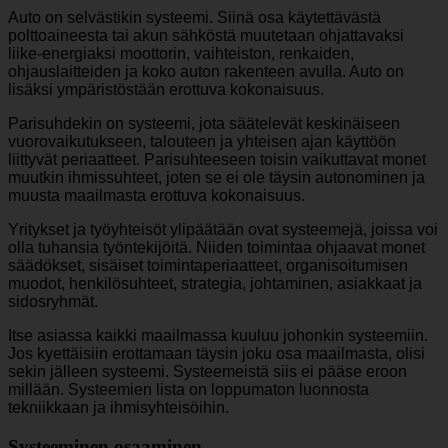
Auto on selvästikin systeemi. Siinä osa käytettävästä
polttoaineesta tai akun sähköstä muutetaan ohjattavaksi
liike-energiaksi moottorin, vaihteiston, renkaiden,
ohjauslaitteiden ja koko auton rakenteen avulla. Auto on
lisäksi ympäristöstään erottuva kokonaisuus.
Parisuhdekin on systeemi, jota säätelevät keskinäiseen
vuorovaikutukseen, talouteen ja yhteisen ajan käyttöön
liittyvät periaatteet. Parisuhteeseen toisin vaikuttavat monet
muutkin ihmissuhteet, joten se ei ole täysin autonominen ja
muusta maailmasta erottuva kokonaisuus.
Yritykset ja työyhteisöt ylipäätään ovat systeemejä, joissa voi
olla tuhansia työntekijöitä. Niiden toimintaa ohjaavat monet
säädökset, sisäiset toimintaperiaatteet, organisoitumisen
muodot, henkilösuhteet, strategia, johtaminen, asiakkaat ja
sidosryhmät.
Itse asiassa kaikki maailmassa kuuluu johonkin systeemiin.
Jos kyettäisiin erottamaan täysin joku osa maailmasta, olisi
sekin jälleen systeemi. Systeemeistä siis ei pääse eroon
millään. Systeemien lista on loppumaton luonnosta
tekniikkaan ja ihmisyhteisöihin.
Systeeminen osaaminen