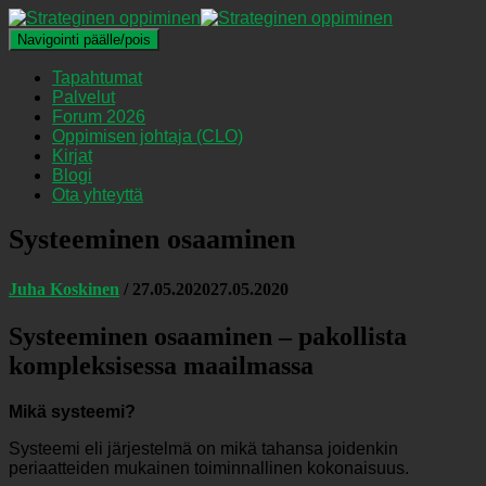
Navigointi päälle/pois
Tapahtumat
Palvelut
Forum 2026
Oppimisen johtaja (CLO)
Kirjat
Blogi
Ota yhteyttä
Systeeminen osaaminen
Juha Koskinen
/
27.05.2020
27.05.2020
Systeeminen osaaminen – pakollista
kompleksisessa maailmassa
Mikä systeemi?
Systeemi eli järjestelmä on mikä tahansa joidenkin
periaatteiden mukainen toiminnallinen kokonaisuus.