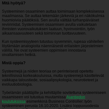
Mitä hyötyä?
Systeeminen osaaminen auttaa toimimaan kompleksisessa
maailmassa. Se auttaa tekemään järkeviä ja eri näkökulmia
huomioivia päätöksiä. Sen avulla välttää turhanpäiväiset
reviiririidat. Systeemisen osaamisen avulla vaikutetaan
ihmisten vuorovaikutuksen laatuun, hyvinvointiin, työn
aikaansaavuuteen sekä toiminnan tuottavuuteen.
Kun systeemisyyteen tutustuu syvemmin, rupeaa vähitellen
löytämään analogioita näennäisesti erilaisten järjestelmien
välillä. Ne ovat systeemien oppimisen innostavia
oivaltamisen hetkiä.
Mistä oppia?
Systeemejä ja niiden teoriaa on perinteisesti opetettu
teknillisissä korkeakouluissa, mutta systeemejä käsittelevät
vaikkapa taloustiede, sosiaalipsykologia, neurotieteet ja
evoluutiobiologia.
Työelämän päättäjille ja kehittäjille sovitettuna systeemiseen
osaamiseen voi tutustua muutamissa
Ajantiedon
koulutuksissa
esimerkkinä Business Controller: työn
systeeminen perusta 16.10.2020. Lisäksi loppuvuodesta