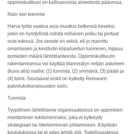
oppimiskulttuuri on kallisarvoista aineetonta pääomaa.
Näin sen teemme
Harva työtä vaativa asia muuttuu hetkessä toiseksi,
joten on hyödyllistä nähdä millainen polku tai portaat
ovat edessä. Jos tavoite on selvä, eli jo mainittu
omanlaisen ja kestävän kilpailuedun luominen, riippuu
portaiden määrä lähtötilanteesta. Oppimiskulttuurin
rakentamisessa voi käyttää tilanneälyn neljän askeleen
(kuva alla) mallia: (1) tunnista, (2) ymmärrä, (3) päätä ja
(4) toimi. Seuraavat vinkit on kytketty Relewant-
palvelukokonaisuuden osiin.
Tunnista
Tyypillinen lähtötilanne organisaatioissa on oppimisen
mieltäminen tukitoiminnaksi, joka ei kytkeydy
strategiaan tai liiketoiminnan johtamiseen. Käydään
koulutuksissa tai ei edes tehdä sitä. Todellisuudessa