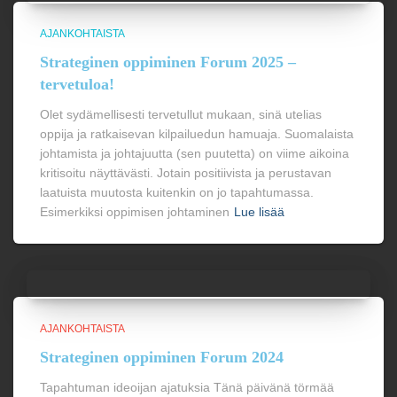
AJANKOHTAISTA
Strateginen oppiminen Forum 2025 –
tervetuloa!
Olet sydämellisesti tervetullut mukaan, sinä utelias
oppija ja ratkaisevan kilpailuedun hamuaja. Suomalaista
johtamista ja johtajuutta (sen puutetta) on viime aikoina
kritisoitu näyttävästi. Jotain positiivista ja perustavan
laatuista muutosta kuitenkin on jo tapahtumassa.
Esimerkiksi oppimisen johtaminen
Lue lisää
AJANKOHTAISTA
Strateginen oppiminen Forum 2024
Tapahtuman ideoijan ajatuksia Tänä päivänä törmää