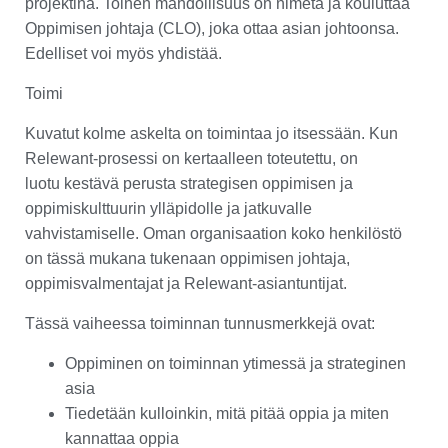
projektina. Toinen mahdollisuus on nimetä ja kouluttaa
Oppimisen johtaja (CLO), joka ottaa asian johtoonsa.
Edelliset voi myös yhdistää.
Toimi
Kuvatut kolme askelta on toimintaa jo itsessään. Kun
Relewant-prosessi on kertaalleen toteutettu, on
luotu kestävä perusta strategisen oppimisen ja
oppimiskulttuurin ylläpidolle ja jatkuvalle
vahvistamiselle. Oman organisaation koko henkilöstö
on tässä mukana tukenaan oppimisen johtaja,
oppimisvalmentajat ja Relewant-asiantuntijat.
Tässä vaiheessa toiminnan tunnusmerkkejä ovat:
Oppiminen on toiminnan ytimessä ja strateginen
asia
Tiedetään kulloinkin, mitä pitää oppia ja miten
kannattaa oppia