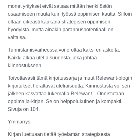
monet yritykset eivät satsaa mitään henkilöstön
osaamiseen muuta kuin työssä oppimisen kautta. Silloin
ollaan oikeasti kaukana strategisen oppimisen
hyödyistä, mutta ainakin parannuspotentiaali on
valtaisa.
Tunnistamisvaiheessa voi erottaa kaksi eri askelta.
Kaikki alkaa uteliaisuudesta, joka johtaa
kiinnostukseen.
Toivottavasti tämä kirjoitussarja ja muut Relewant-blogin
kirjoitukset herättävät uteliaisuutta. Kiinnostusta voi sen
jälkeen kasvattaa lukemalla Relewant – Onnistutaan
oppimalla-kirjan. Se on helppolukuinen ja kompakti.
Sivuja on 104.
Ymmärrys
Kirjan luettuaan tietää työelämän strategisesta