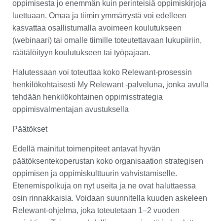
oppimisesta jo enemmän kuin perinteisiä oppimiskirjoja
luettuaan. Omaa ja tiimin ymmärrystä voi edelleen
kasvattaa osallistumalla avoimeen koulutukseen
(webinaari) tai omalle tiimille toteutettavaan lukupiiriin,
räätälöityyn koulutukseen tai työpajaan.
Halutessaan voi toteuttaa koko Relewant-prosessin
henkilökohtaisesti My Relewant -palveluna, jonka avulla
tehdään henkilökohtainen oppimisstrategia
oppimisvalmentajan avustuksella
Päätökset
Edellä mainitut toimenpiteet antavat hyvän
päätöksentekoperustan koko organisaation strategisen
oppimisen ja oppimiskulttuurin vahvistamiselle.
Etenemispolkuja on nyt useita ja ne ovat haluttaessa
osin rinnakkaisia. Voidaan suunnitella kuuden askeleen
Relewant-ohjelma, joka toteutetaan 1–2 vuoden