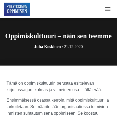
N
A
V
I
G
Oppimiskulttuuri – näin sen teemme
O
I
Juha Koskinen
/
21.12.2020
N
T
I
P
Ä
Ä
L
L
Tämä on oppimiskulttuurin perustaa esittelevän
E
kirjoitussarjani kolmas ja viimeinen osa – tällä erää.
/
P
Ensimmäisessä osassa kerroin, mitä oppimiskulttuurilla
O
tarkoitetaan. Se määritellään organisaatiossa toimivien
I
S
ihmisten suhtautumisena oppimiseen. Se koostuu