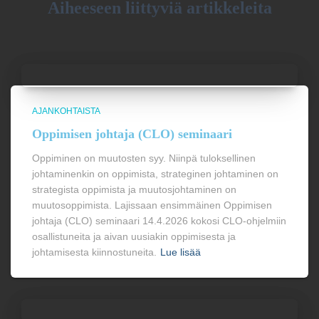
Aiheeseen liittyviä artikkeleita
AJANKOHTAISTA
Oppimisen johtaja (CLO) seminaari
Oppiminen on muutosten syy. Niinpä tuloksellinen
johtaminenkin on oppimista, strateginen johtaminen on
strategista oppimista ja muutosjohtaminen on
muutosoppimista. Lajissaan ensimmäinen Oppimisen
johtaja (CLO) seminaari 14.4.2026 kokosi CLO-ohjelmiin
osallistuneita ja aivan uusiakin oppimisesta ja
johtamisesta kiinnostuneita.
Lue lisää