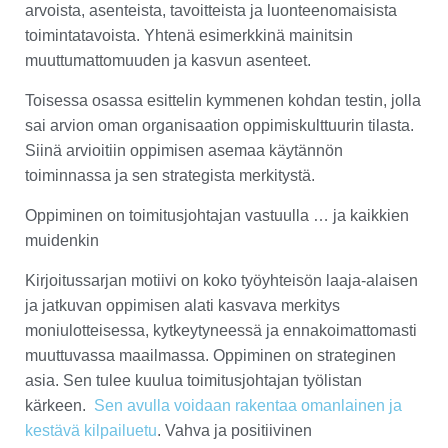
arvoista, asenteista, tavoitteista ja luonteenomaisista
toimintatavoista. Yhtenä esimerkkinä mainitsin
muuttumattomuuden ja kasvun asenteet.
Toisessa osassa esittelin kymmenen kohdan testin, jolla
sai arvion oman organisaation oppimiskulttuurin tilasta.
Siinä arvioitiin oppimisen asemaa käytännön
toiminnassa ja sen strategista merkitystä.
Oppiminen on toimitusjohtajan vastuulla … ja kaikkien
muidenkin
Kirjoitussarjan motiivi on koko työyhteisön laaja-alaisen
ja jatkuvan oppimisen alati kasvava merkitys
moniulotteisessa, kytkeytyneessä ja ennakoimattomasti
muuttuvassa maailmassa. Oppiminen on strateginen
asia. Sen tulee kuulua toimitusjohtajan työlistan
kärkeen.
Sen avulla voidaan rakentaa omanlainen ja
kestävä kilpailuetu
. Vahva ja positiivinen