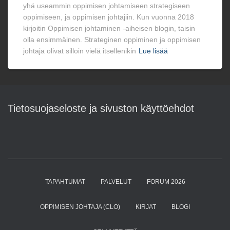
yhä useammin oppimisen johtamiseen strategiseen
oppimiseen, ja oppimisen johtajiin. Kun vuonna 2018
kirjoitin Oppimisen johtaminen -aiheisen blogin, taisin
olla ensimmäinen. Strateginen oppiminen ja oppimisen
johtaja olivat silloin vielä itsellenikin
Lue lisää
Tietosuojaseloste ja sivuston käyttöehdot
TAPAHTUMAT
PALVELUT
FORUM 2026
OPPIMISEN JOHTAJA (CLO)
KIRJAT
BLOGI