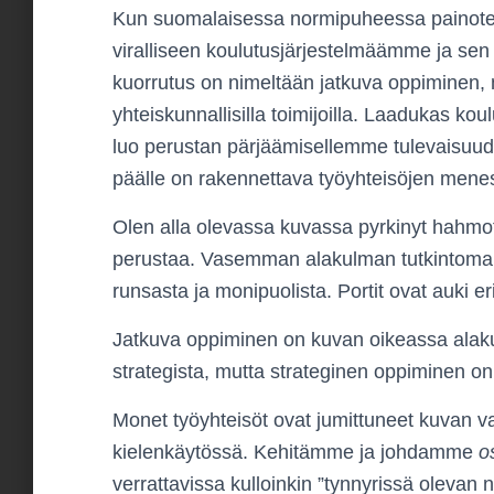
Kun suomalaisessa normipuheessa painotet
viralliseen koulutusjärjestelmäämme ja sen 
kuorrutus on nimeltään jatkuva oppiminen, 
yhteiskunnallisilla toimijoilla. Laadukas k
luo perustan pärjäämisellemme tulevaisuude
päälle on rakennettava työyhteisöjen mene
Olen alla olevassa kuvassa pyrkinyt hahmo
perustaa. Vasemman alakulman tutkintoma
runsasta ja monipuolista. Portit ovat auki eril
Jatkuva oppiminen on kuvan oikeassa alaku
strategista, mutta strateginen oppiminen on
Monet työyhteisöt ovat jumittuneet kuvan 
kielenkäytössä. Kehitämme ja johdamme
o
verrattavissa kulloinkin ”tynnyrissä oleva