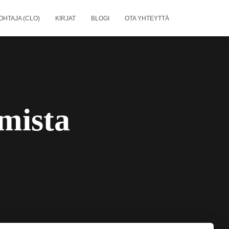
OHTAJA (CLO)
KIRJAT
BLOGI
OTA YHTEYTTÄ
imista