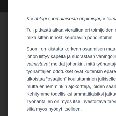
Kesäblogi suomalaisesta oppimisjärjestelm
Tuli pitkästä aikaa vierailtua eri toimijoiden
mikä sitten innosti seuraaviin pohdintoihin.
Suomi on kiistatta korkean osaamisen maa,
johon liittyy kapeita ja suorastaan vahingolli
valmistavat
meidät johonkin, mitä työnantaja
työnantajien odotukset ovat kuitenkin epäre
ulkoistaa ”osaajien” kouluttaminen julkiselle
mutta ennemminkin ajokortteja, joiden saann
Kehitymme todellisiksi ammattilaisiksi jat
Työnantajien on myös itse investoitava ta
siitä myös hyödyt itselleen.