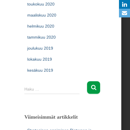
toukokuu 2020
maaliskuu 2020
helmikuu 2020
tammikuu 2020
joulukuu 2019
lokakuu 2019
kesäkuu 2019
H
Haku …
a
k
u
:
Viimeisimmät artikkelit