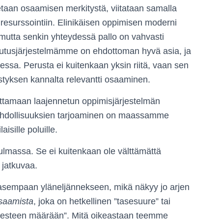
aan osaamisen merkitystä, viitataan samalla
resurssointiin. Elinikäisen oppimisen moderni
mutta senkin yhteydessä pallo on vahvasti
oulutusjärjestelmämme on ehdottoman hyvä asia, ja
ssa. Perusta ei kuitenkaan yksin riitä, vaan sen
styksen kannalta relevantti osaaminen.
ttamaan laajennetun oppimisjärjestelmän
hdollisuuksien tarjoaminen on maassamme
aisille poluille.
lmassa. Se ei kuitenkaan ole välttämättä
 jatkuvaa.
vasempaan yläneljännekseen, mikä näkyy jo arjen
saamista
, joka on hetkellinen ”tasesuure” tai
n nesteen määrään”. Mitä oikeastaan teemme