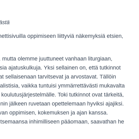
ästä
 nettisivuilla oppimiseen liittyviä näkemyksiä etsien,
 mutta olemme juuttuneet vanhaan liturgiaan,
sia ajatuskulkuja. Yksi sellainen on, että tutkinnot
t sellaisenaan tarvitsevat ja arvostavat. Tällöin
alistisia, vaikka tuntuisi ymmärrettävästi mukavalta
 koulutusjärjestelmälle. Toki tutkinnot ovat tärkeitä,
in jälkeen ruvetaan opettelemaan hyviksi ajajiksi.
kuvan oppimisen, kokemuksen ja ajan kanssa.
rvitsemaansa inhimilliseen pääomaan, saavathan he