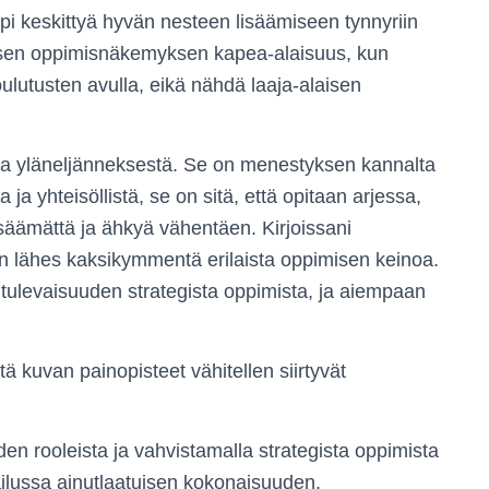
i keskittyä hyvän nesteen lisäämiseen tynnyriin
isen oppimisnäkemyksen kapea-alaisuus, kun
ulutusten avulla, eikä nähdä laaja-alaisen
ta yläneljänneksestä. Se on menestyksen kannalta
 ja yhteisöllistä, se on sitä, että opitaan arjessa,
isäämättä ja ähkyä vähentäen. Kirjoissani
on lähes kaksikymmentä erilaista oppimisen keinoa.
 tulevaisuuden strategista oppimista, ja aiempaan
tä kuvan painopisteet vähitellen siirtyvät
n rooleista ja vahvistamalla strategista oppimista
lussa ainutlaatuisen kokonaisuuden.