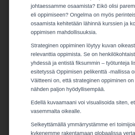
johtaessamme osaamista? Eikö olisi paremp
eli oppimiseen? Ongelma on myös perinte
osaamista kehitetään lähinnä kurssien ja ko
oppimisen mahdollisuuksia.
Strateginen oppiminen löytyy kuvan oikeas
relevanttia oppimista. Se on henkilökohtaista
yhdessä ja entistä fiksummin – työtunteja l
esitetyssä Oppimisen pelikenttä -mallissa 
Väitteeni on, että strateginen oppiminen on
nähden paljon hyödyllisempää.
Edellä kuvaamaani voi visualisoida siten, et
vasemmalta oikealle.
Selkeyttämällä ymmärrystämme eri toimijoide
kykenemme rakentamaan globaalissa vertai