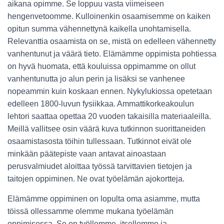
aikana opimme. Se loppuu vasta viimeiseen
hengenvetoomme. Kulloinenkin osaamisemme on kaiken
opitun summa vähennettynä kaikella unohtamisella.
Relevanttia osaamista on se, mistä on edelleen vähennetty
vanhentunut ja väärä tieto. Elämämme oppimista pohtiessa
on hyvä huomata, että kouluissa oppimamme on ollut
vanhentunutta jo alun perin ja lisäksi se vanhenee
nopeammin kuin koskaan ennen. Nykylukiossa opetetaan
edelleen 1800-luvun fysiikkaa. Ammattikorkeakoulun
lehtori saattaa opettaa 20 vuoden takaisilla materiaaleilla.
Meillä vallitsee osin väärä kuva tutkinnon suorittaneiden
osaamistasosta töihin tullessaan. Tutkinnot eivät ole
minkään päätepiste vaan antavat ainoastaan
perusvalmiudet aloittaa työssä tarvittavien tietojen ja
taitojen oppiminen. Ne ovat työelämän ajokortteja.
Elämämme oppiminen on lopulta oma asiamme, mutta
töissä ollessamme olemme mukana työelämän
oppimisessa. Se on työllemme, itsellemme ja