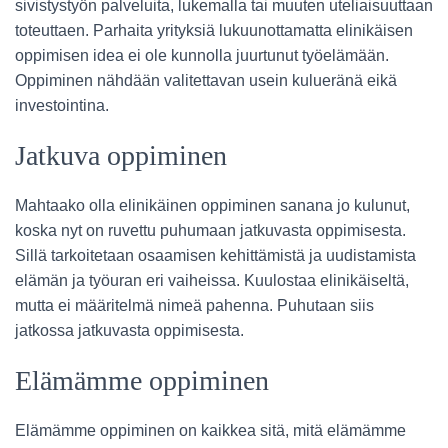
sivistystyön palveluita, lukemalla tai muuten uteliaisuuttaan
toteuttaen. Parhaita yrityksiä lukuunottamatta elinikäisen
oppimisen idea ei ole kunnolla juurtunut työelämään.
Oppiminen nähdään valitettavan usein kulueränä eikä
investointina.
Jatkuva oppiminen
Mahtaako olla elinikäinen oppiminen sanana jo kulunut,
koska nyt on ruvettu puhumaan jatkuvasta oppimisesta.
Sillä tarkoitetaan osaamisen kehittämistä ja uudistamista
elämän ja työuran eri vaiheissa. Kuulostaa elinikäiseltä,
mutta ei määritelmä nimeä pahenna. Puhutaan siis
jatkossa jatkuvasta oppimisesta.
Elämämme oppiminen
Elämämme oppiminen on kaikkea sitä, mitä elämämme