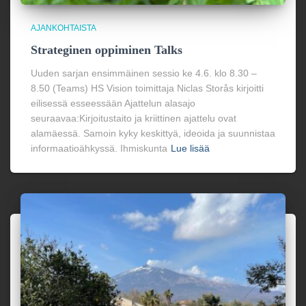
AJANKOHTAISTA
Strateginen oppiminen Talks
Uuden sarjan ensimmäinen sessio ke 4.6. klo 8.30 –
8.50 (Teams) HS Vision toimittaja Niclas Storås kirjoitti
eilisessä esseessään Ajattelun alasajo
seuraavaa:Kirjoitustaito ja kriittinen ajattelu ovat
alamäessä. Samoin kyky keskittyä, ideoida ja suunnistaa
informaatio­ähkyssä. Ihmiskunta
Lue lisää