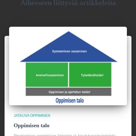
Aiheeseen liittyviä artikkeleita
JATKUVA OPPIMINEN
Oppimisen talo
Strategisen oppimisen kirjoista ja koulutusaineistoista