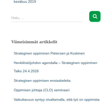
kesäkuu 2019
H
Haku …
a
k
u
:
Viimeisimmät artikkelit
Strateginen oppiminen Pietersen ja Koskinen
Henkilöstöjohdon agendalla – Strateginen oppiminen
Talks 24.4.2026
Strategisen oppimisen ensiaskeleita
Oppimisen johtaja (CLO) seminaari
Vaikuttavuus syntyy oivaltamalla, että työ on oppimista