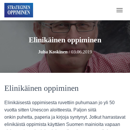
N
A
V
I
G
Elinikäinen oppiminen
O
I
Juha Koskinen
/
03.06.2019
N
T
I
P
Ä
Ä
Elinikäinen oppiminen
L
L
E
Elinikäisestä oppimisesta ruvettiin puhumaan jo yli 50
/
P
vuotta sitten Unescon aloitteesta. Paljon siitä
O
onkin puhetta, paperia ja kirjoja syntynyt. Jotkut harrastavat
I
elinikäistä oppimista käyttäen Suomen mainioita vapaan
S