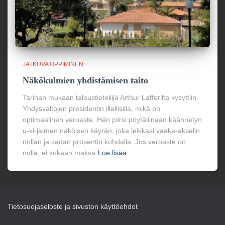
JATKUVA OPPIMINEN
Näkökulmien yhdistämisen taito
Tarinan mukaan taloustieteilijä Arthur Lafferilta kysyttiin
Yhdysvaltojen presidentin illallisilla, mikä on
optimaalinen veroaste. Hän piirsi pöytäliinaan käännetyn
u-kirjaimen näköisen käyrän, joka leikkasi vaaka-akselin
nollan ja sadan prosentin kohdalla. Jos veroaste on
nolla, ei kukaan maksa
Lue lisää
Tietosuojaseloste ja sivuston käyttöehdot