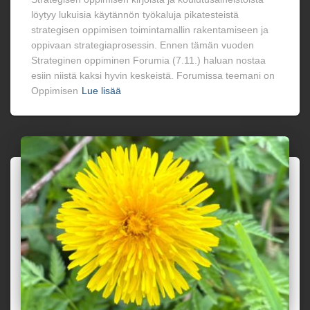
löytyy lukuisia käytännön työkaluja pikatesteistä
strategisen oppimisen toimintamallin rakentamiseen ja
oppivaan strategiaprosessin. Ennen tämän vuoden
Strateginen oppiminen Forumia (7.11.) haluan nostaa
esiin niistä kaksi hyvin keskeistä. Forumissa teemani on
Oppimisen
Lue lisää