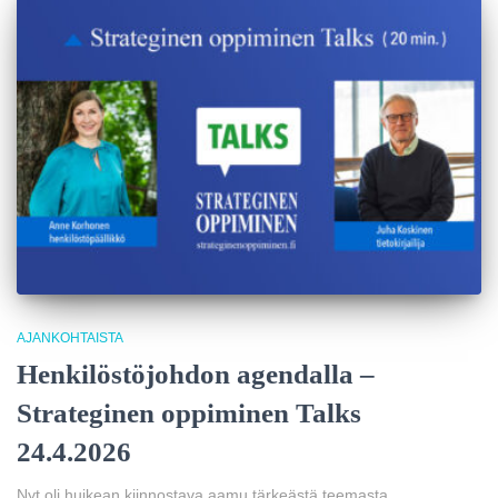
AJANKOHTAISTA
Henkilöstöjohdon agendalla –
Strateginen oppiminen Talks
24.4.2026
Nyt oli huikean kiinnostava aamu tärkeästä teemasta.