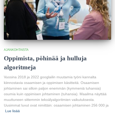
AJANKOHTAISTA
Oppimista, pöhinää ja hulluja
algoritmeja
Vuosina 2018 ja 2022 googlailin muutamia työni kannalta
kiinnostavia osaamisen ja oppimisen käsitteitä. Osaamisen
johtaminen sai silloin paljon enemmän (kymmeniä tuhansia)
osumia kuin oppimisen johtaminen (tuhansia). Maailma näyttää
muuttuneen sittemmin tekoälyalgoritmien vaikutuksesta.
Uusimmat luvut ovat nimittäin: osaamisen johtaminen 256 000 ja
Lue lisää