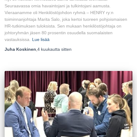
Seuraavassa omia havaintojani ja tulkintojani aamusta.
Vieraanamme oli Henkilöstöjohdon ryhmä – HENRY ry:n
toiminnanjohtaja Marita Salo, joka kertoi tuoreen pohjoismaisen
HR-tutkimuksen tuloksista. Sen mukaan henkilöstöjohtaja on
johtoryhmän jäsen 80 prosentin osuudella suomalaisten
vastauksissa.
Lue lisää
Juha Koskinen
,
4 kuukautta
sitten