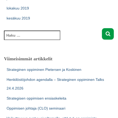
lokakuu 2019
kesäkuu 2019
H
a
k
u
:
Viimeisimmät artikkelit
Strateginen oppiminen Pietersen ja Koskinen
Henkilöstöjohdon agendalla – Strateginen oppiminen Talks
24.4.2026
Strategisen oppimisen ensiaskeleita
Oppimisen johtaja (CLO) seminaari