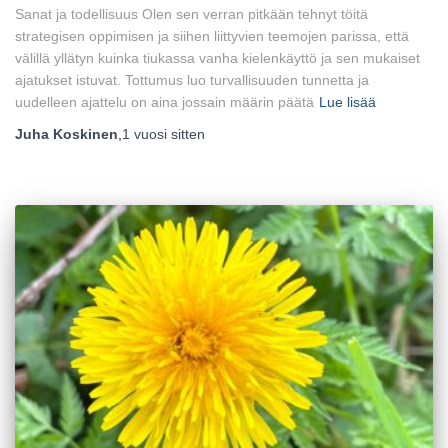
Sanat ja todellisuus Olen sen verran pitkään tehnyt töitä
strategisen oppimisen ja siihen liittyvien teemojen parissa, että
välillä yllätyn kuinka tiukassa vanha kielenkäyttö ja sen mukaiset
ajatukset istuvat. Tottumus luo turvallisuuden tunnetta ja
uudelleen ajattelu on aina jossain määrin päätä
Lue lisää
Juha Koskinen
,
1 vuosi
sitten