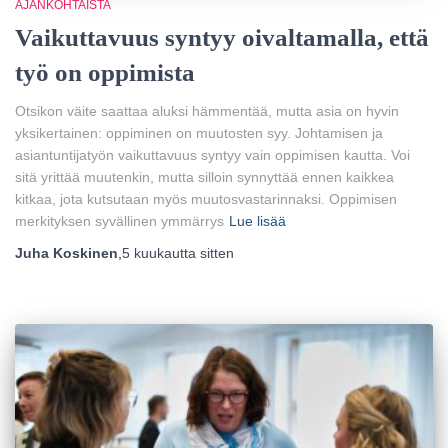
AJANKOHTAISTA
Vaikuttavuus syntyy oivaltamalla, että
työ on oppimista
Otsikon väite saattaa aluksi hämmentää, mutta asia on hyvin
yksikertainen: oppiminen on muutosten syy. Johtamisen ja
asiantuntijatyön vaikuttavuus syntyy vain oppimisen kautta. Voi
sitä yrittää muutenkin, mutta silloin synnyttää ennen kaikkea
kitkaa, jota kutsutaan myös muutosvastarinnaksi. Oppimisen
merkityksen syvällinen ymmärrys
Lue lisää
Juha Koskinen
,
5 kuukautta
sitten