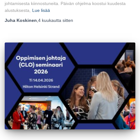
johtamisesta kiinnostuneita. Päivän ohjelma koostui kuudesta
alustuksesta,
Lue lisää
Juha Koskinen
,
4 kuukautta
sitten