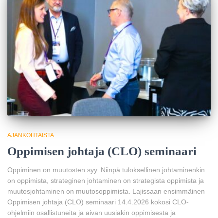
AJANKOHTAISTA
Oppimisen johtaja (CLO) seminaari
Oppiminen on muutosten syy. Niinpä tuloksellinen johtaminenkin
on oppimista, strateginen johtaminen on strategista oppimista ja
muutosjohtaminen on muutosoppimista. Lajissaan ensimmäinen
Oppimisen johtaja (CLO) seminaari 14.4.2026 kokosi CLO-
ohjelmiin osallistuneita ja aivan uusiakin oppimisesta ja