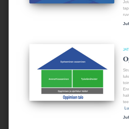
Jot
tap
ruv
Ju
JA
O
Str
luk
toi
Enn
hal
tee
Lu
Ju