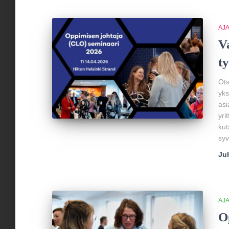
AJ
V
t
Ots
yks
asi
yri
kut
syv
Ju
AJ
O