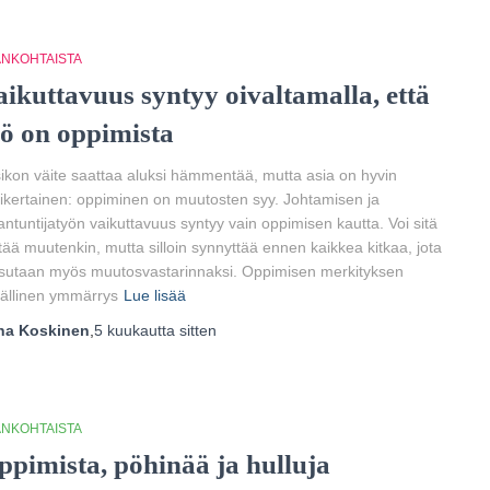
ANKOHTAISTA
aikuttavuus syntyy oivaltamalla, että
yö on oppimista
ikon väite saattaa aluksi hämmentää, mutta asia on hyvin
ikertainen: oppiminen on muutosten syy. Johtamisen ja
antuntijatyön vaikuttavuus syntyy vain oppimisen kautta. Voi sitä
ttää muutenkin, mutta silloin synnyttää ennen kaikkea kitkaa, jota
sutaan myös muutosvastarinnaksi. Oppimisen merkityksen
ällinen ymmärrys
Lue lisää
ha Koskinen
,
5 kuukautta
sitten
ANKOHTAISTA
ppimista, pöhinää ja hulluja