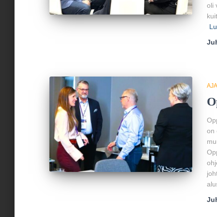
oli
kui
Lu
Ju
AJ
O
Opp
on 
muu
Opp
ohj
joh
alu
Ju