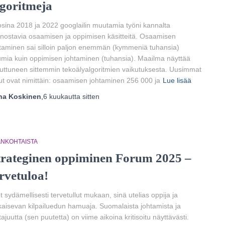
lgoritmeja
sina 2018 ja 2022 googlailin muutamia työni kannalta
nnostavia osaamisen ja oppimisen käsitteitä. Osaamisen
taminen sai silloin paljon enemmän (kymmeniä tuhansia)
mia kuin oppimisen johtaminen (tuhansia). Maailma näyttää
ttuneen sittemmin tekoälyalgoritmien vaikutuksesta. Uusimmat
ut ovat nimittäin: osaamisen johtaminen 256 000 ja
Lue lisää
ha Koskinen
,
6 kuukautta
sitten
ANKOHTAISTA
trateginen oppiminen Forum 2025 –
ervetuloa!
t sydämellisesti tervetullut mukaan, sinä utelias oppija ja
kaisevan kilpailuedun hamuaja. Suomalaista johtamista ja
tajuutta (sen puutetta) on viime aikoina kritisoitu näyttävästi.