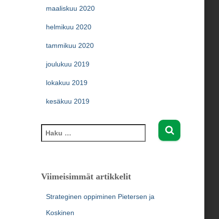
maaliskuu 2020
helmikuu 2020
tammikuu 2020
joulukuu 2019
lokakuu 2019
kesäkuu 2019
H
a
k
u
:
Viimeisimmät artikkelit
Strateginen oppiminen Pietersen ja
Koskinen