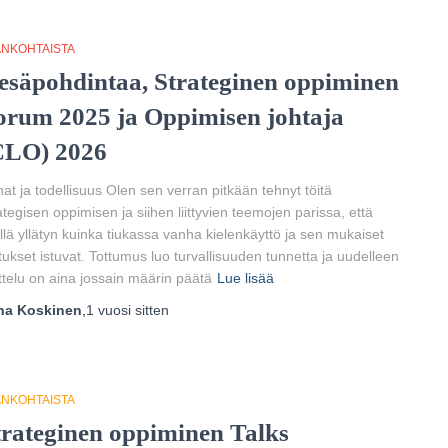
ANKOHTAISTA
esäpohdintaa, Strateginen oppiminen
orum 2025 ja Oppimisen johtaja
CLO) 2026
at ja todellisuus Olen sen verran pitkään tehnyt töitä
ategisen oppimisen ja siihen liittyvien teemojen parissa, että
illä yllätyn kuinka tiukassa vanha kielenkäyttö ja sen mukaiset
tukset istuvat. Tottumus luo turvallisuuden tunnetta ja uudelleen
ttelu on aina jossain määrin päätä
Lue lisää
ha Koskinen
,
1 vuosi
sitten
ANKOHTAISTA
trateginen oppiminen Talks