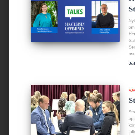
S
Nyt
omi
Hen
Sal
Sen
osu
Ju
AJ
S
Str
opp
kor
jul