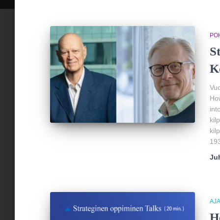
PO
S
K
Vuo
How
int
kil
kil
19
Ju
AJ
H