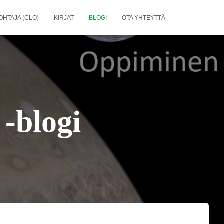
OHTAJA (CLO)
KIRJAT
BLOGI
OTA YHTEYTTÄ
-blogi