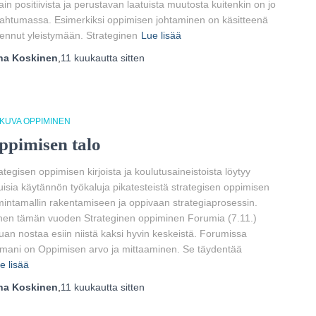
ain positiivista ja perustavan laatuista muutosta kuitenkin on jo
ahtumassa. Esimerkiksi oppimisen johtaminen on käsitteenä
ennut yleistymään. Strateginen
Lue lisää
ha Koskinen
,
11 kuukautta
sitten
TKUVA OPPIMINEN
ppimisen talo
ategisen oppimisen kirjoista ja koulutusaineistoista löytyy
uisia käytännön työkaluja pikatesteistä strategisen oppimisen
mintamallin rakentamiseen ja oppivaan strategiaprosessin.
en tämän vuoden Strateginen oppiminen Forumia (7.11.)
uan nostaa esiin niistä kaksi hyvin keskeistä. Forumissa
mani on Oppimisen arvo ja mittaaminen. Se täydentää
e lisää
ha Koskinen
,
11 kuukautta
sitten