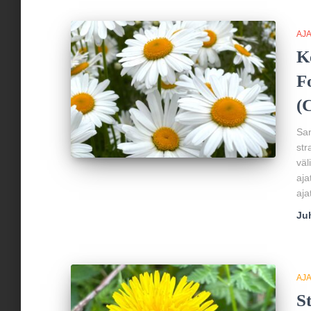
AJ
K
F
(
San
str
väl
aja
aja
Ju
AJ
S