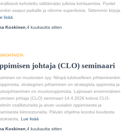
 virallisesti kehotettu välttämään julkisia kohtaamisia. Puolet
tenkin saapui paikalle ja olimme superiloisia. Sittemmin kirjoja
e lisää
ha Koskinen
,
4 kuukautta
sitten
ANKOHTAISTA
ppimisen johtaja (CLO) seminaari
iminen on muutosten syy. Niinpä tuloksellinen johtaminenkin
oppimista, strateginen johtaminen on strategista oppimista ja
tosjohtaminen on muutosoppimista. Lajissaan ensimmäinen
imisen johtaja (CLO) seminaari 14.4.2026 kokosi CLO-
elmiin osallistuneita ja aivan uusiakin oppimisesta ja
tamisesta kiinnostuneita. Päivän ohjelma koostui kuudesta
stuksesta,
Lue lisää
ha Koskinen
,
4 kuukautta
sitten