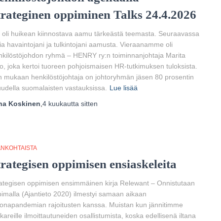
trateginen oppiminen Talks 24.4.2026
 oli huikean kiinnostava aamu tärkeästä teemasta. Seuraavassa
a havaintojani ja tulkintojani aamusta. Vieraanamme oli
kilöstöjohdon ryhmä – HENRY ry:n toiminnanjohtaja Marita
o, joka kertoi tuoreen pohjoismaisen HR-tutkimuksen tuloksista.
 mukaan henkilöstöjohtaja on johtoryhmän jäsen 80 prosentin
udella suomalaisten vastauksissa.
Lue lisää
ha Koskinen
,
4 kuukautta
sitten
ANKOHTAISTA
trategisen oppimisen ensiaskeleita
ategisen oppimisen ensimmäinen kirja Relewant – Onnistutaan
imalla (Ajantieto 2020) ilmestyi samaan aikaan
onapandemian rajoitusten kanssa. Muistan kun jännitimme
kkareille ilmoittautuneiden osallistumista, koska edellisenä iltana