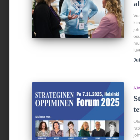
a
Vuo
kii
joh
osu
muu
luv
Ju
AJ
S
t
Ole
rat
joh