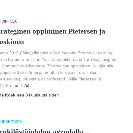
HDINTOJA
trateginen oppiminen Pietersen ja
oskinen
nna 2010 (Wiley) ilmestyi kirja nimeltään Strategic Learning:
 to Be Smarter Than Your Competition and Turn Key Insights
o Competitive Advantage (Strateginen oppiminen: Kuinka olla
pailijoitasi älykkäämpi ja muuttaa keskeiset oivallukset
pailueduksi). Kirjoittaja oli professori Willie Pietersen (s.
37).En
Lue lisää
ha Koskinen
,
3 kuukautta
sitten
ANKOHTAISTA
enkilöstöjohdon agendalla –